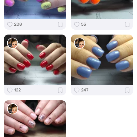
208
53
122
247