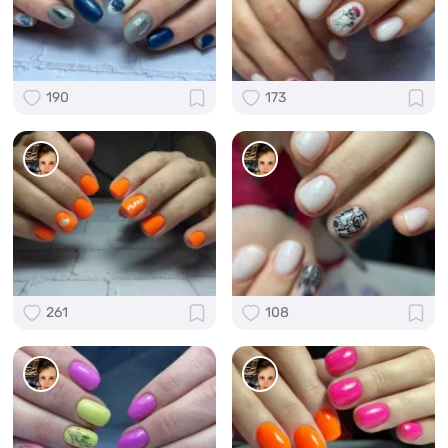
190
173
261
108