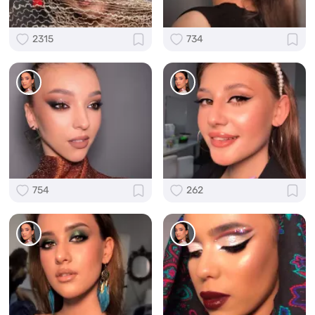
2315
734
754
262