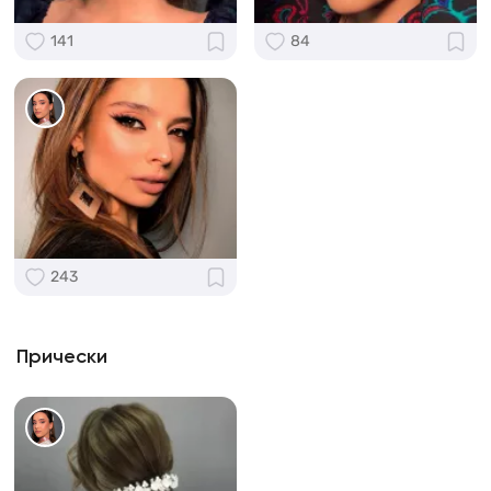
141
84
243
Прически