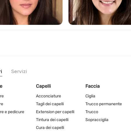
258
95
i
Servizi
e
Capelli
Faccia
re
Acconciature
Ciglia
re
Tagli dei capelli
Trucco permanente
re e pedicure
Extension per capelli
Trucco
Tintura dei capelli
Sopracciglia
Cura dei capelli