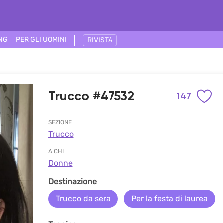
ING
PER GLI UOMINI
RIVISTA
Trucco #47532
147
SEZIONE
Trucco
A CHI
Donne
Destinazione
Trucco da sera
Per la festa di laurea