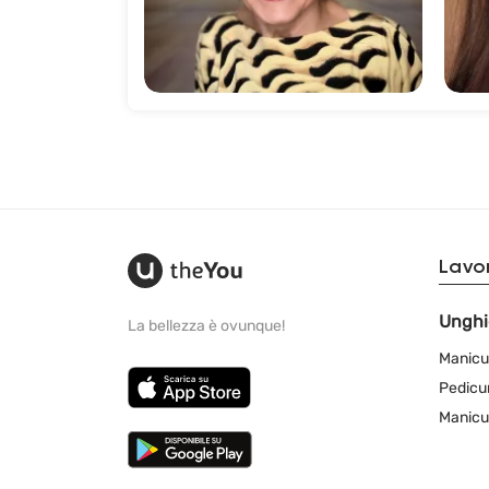
126
Lavor
Unghi
La bellezza è ovunque!
Manicu
Pedicu
Manicu