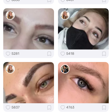
5281
5418
5837
4763