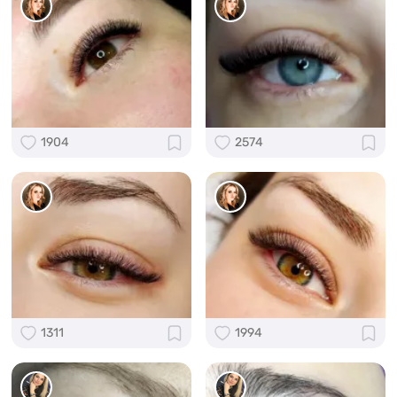
1904
2574
1311
1994