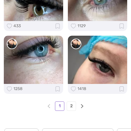
433
1129
1258
1418
1
2