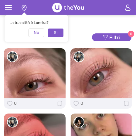
Pagina principale
Ciglia
La tua città è Londra?
No
Sì
Ciglia
0
Filtri
0
0