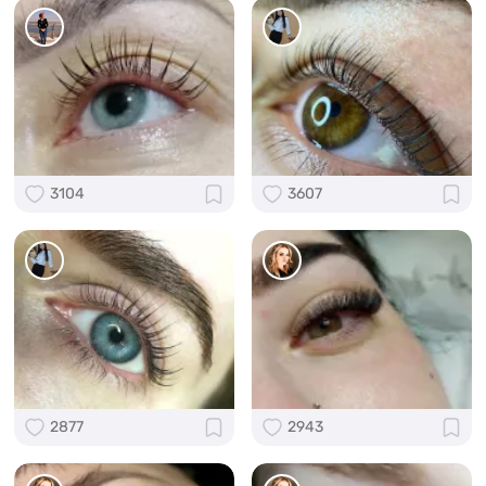
3104
3607
2877
2943