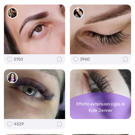
5150
3960
Effetto extension ciglia di
Kylie Jenner
4529