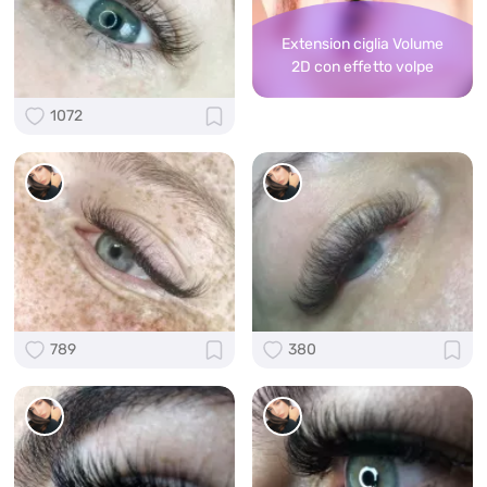
Extension ciglia Volume
2D con effetto volpe
1072
789
380