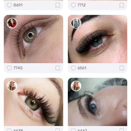
8691
7712
7745
6561
6638
6467