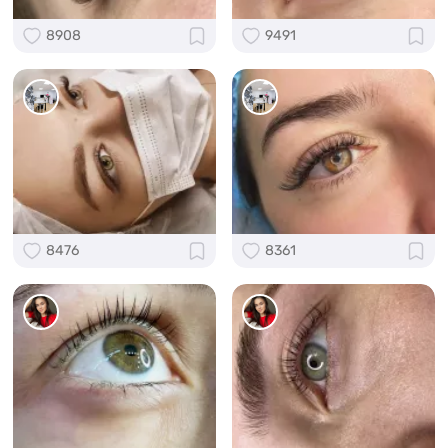
8908
9491
8476
8361