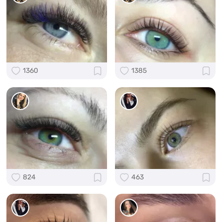
1360
1385
824
463