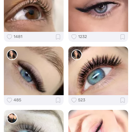
1481
1232
485
523