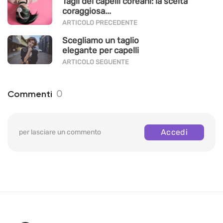
Tagli dei capelli coreani: la scelta
coraggiosa...
ARTICOLO PRECEDENTE
Scegliamo un taglio
elegante per capelli
corti...
ARTICOLO SEGUENTE
0
Commenti
Accedi
per lasciare un commento