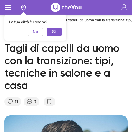
Pagina principale
Rivista
Tagli di capelli da uomo con la transizione: tip
La tua città è Londra?
No
Sì
01.08.2021
theYou Team
Tagli di capelli da uomo
con la transizione: tipi,
tecniche in salone e a
casa
11
0