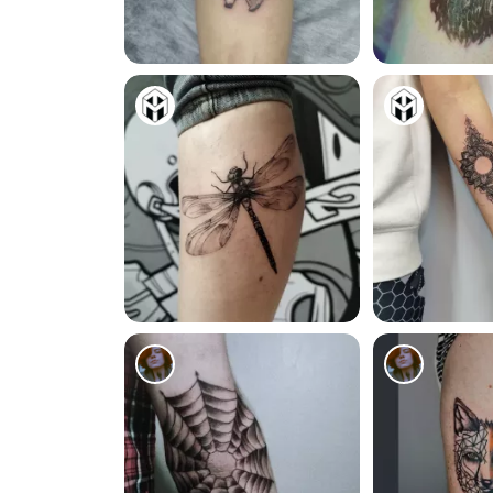
2
2
3
13838