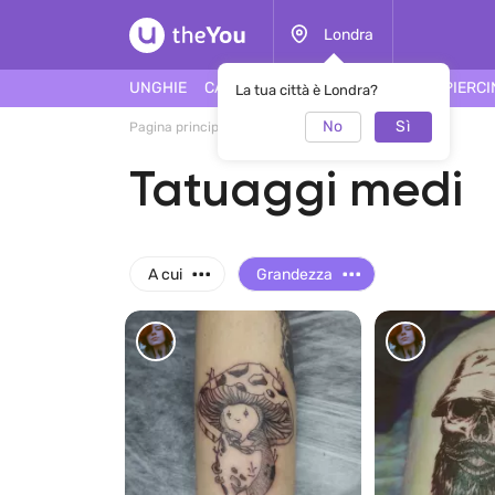
Londra
UNGHIE
CAPELLI
FACCIA
TATUAGGI
PIERC
La tua città è Londra?
No
Sì
Pagina principale
Tatuaggio
Tatuaggi medi
Tatuaggi medi
...
...
A cui
Grandezza