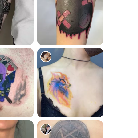
353
949