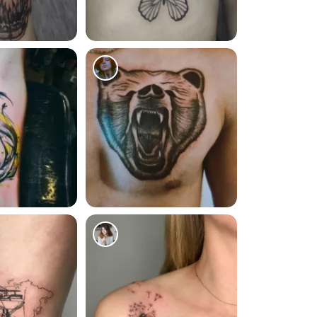
3
10338