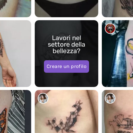
1
3
Lavori nel
settore della
bellezza?
Creare un profilo
20062