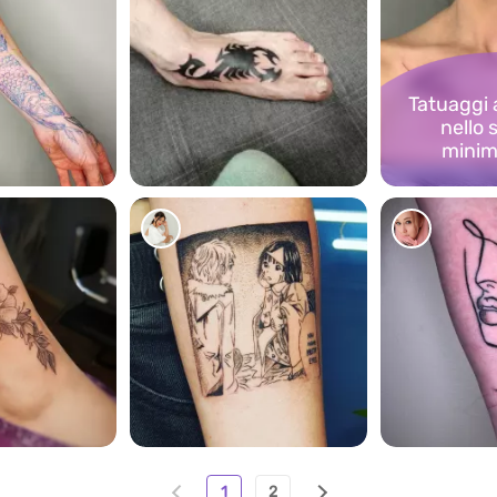
Tatuaggi 
nello s
minim
1225
634
827
1
2