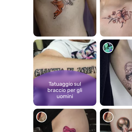
1223
1346
Tatuaggio sul
braccio per gli
uomini
1043