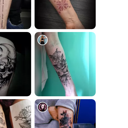
2241
1084