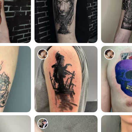
2339
1036
487
1031