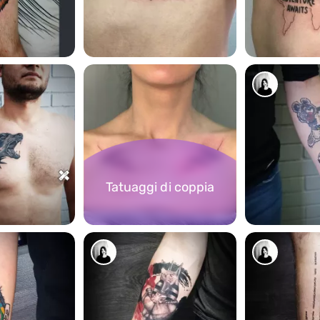
7769
7295
Tatuaggi di coppia
6073