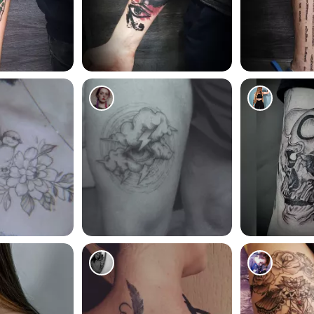
3437
3693
1230
977