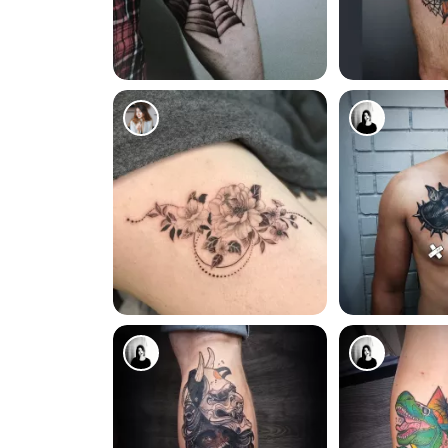
8757
9086
6872
5972