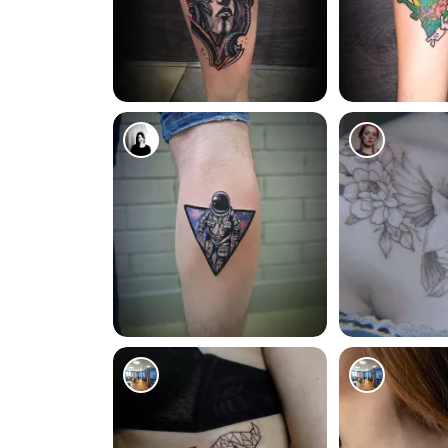
4334
4597
2056
926