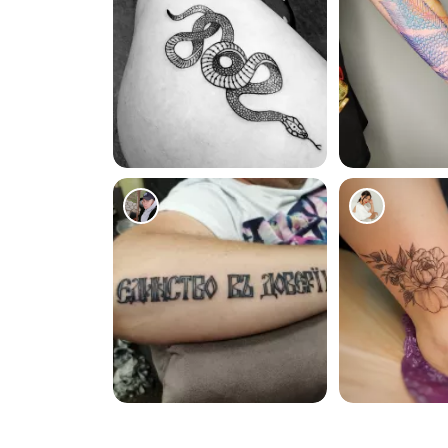
1273
872
562
474