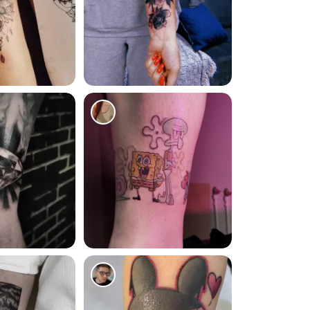
1374
3260