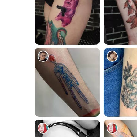
2674
2912
1374
759