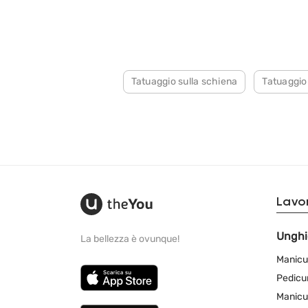
Tatuaggio sulla schiena
Tatuaggio
Lavor
Unghi
La bellezza è ovunque!
Manicu
Pedicu
Manicu