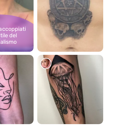
accoppiati
tile del
alismo
1097
1362