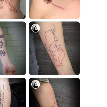
7337
5962