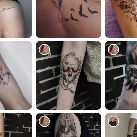
937
795
3617
2903