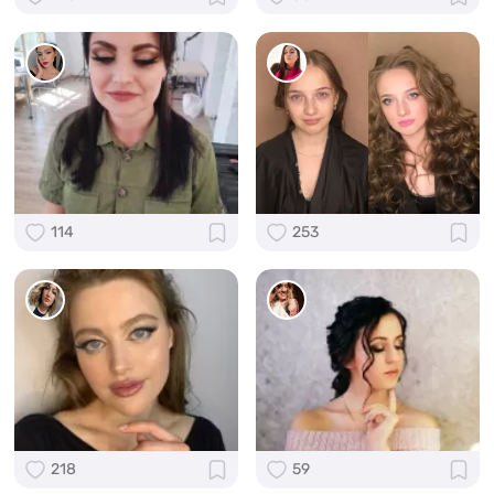
114
253
218
59