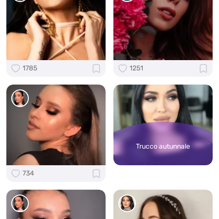
1785
1251
Trucco autunnale
734