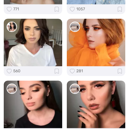
771
1057
560
281