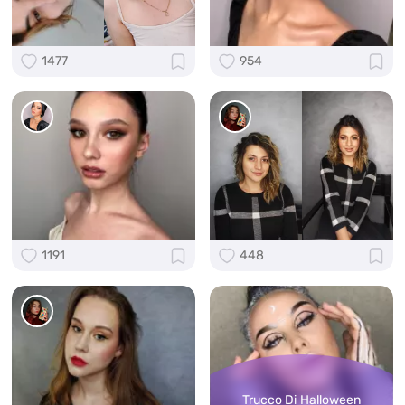
1477
954
1191
448
Trucco Di Halloween