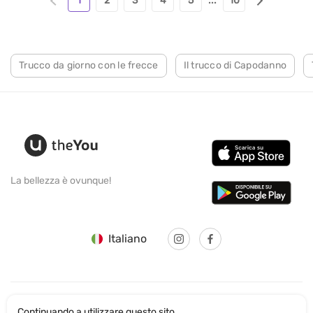
1
2
3
4
5
...
10
Trucco da giorno con le frecce
Il trucco di Capodanno
La bellezza è ovunque!
Italiano
Continuando a utilizzare questo sito,