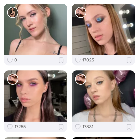
0
17023
17255
17831