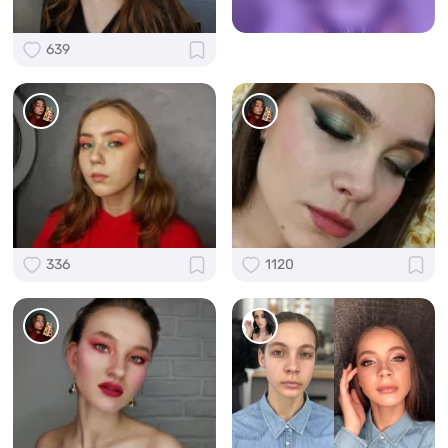
639
336
1120