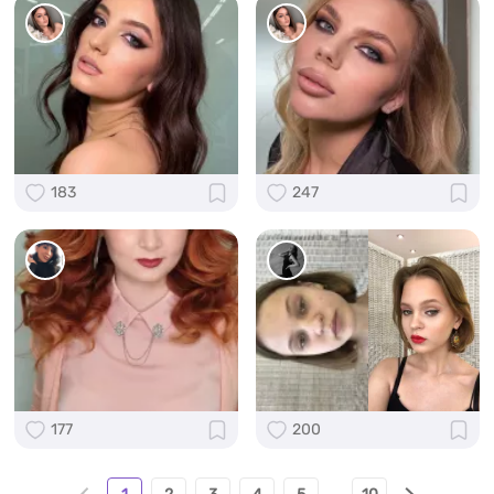
183
247
177
200