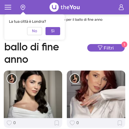
Pagina principale
Trucco
Trucco per il ballo di fine anno
La tua città è Londra?
No
Sì
Trucco per il
ballo di fine
1
Filtri
anno
0
0