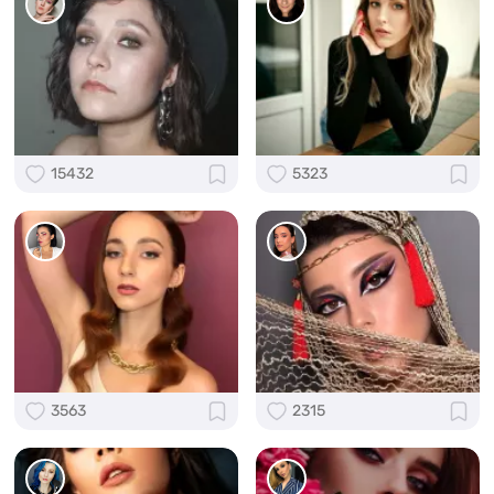
15432
5323
3563
2315