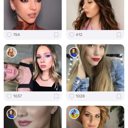
754
412
1037
1028