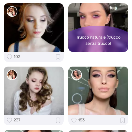
Trucco naturale (trucco
senza trucco)
102
237
153