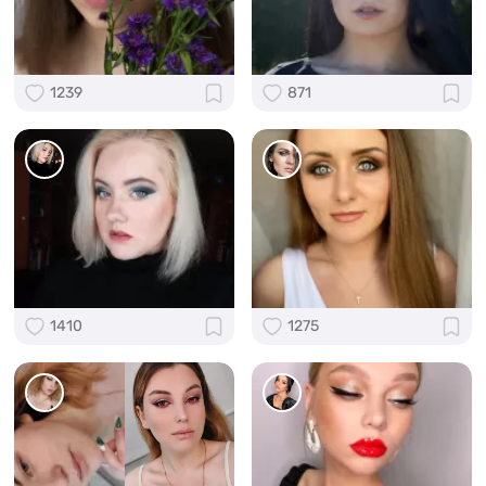
1239
871
1410
1275