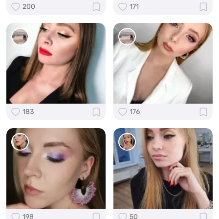
200
171
183
176
198
50