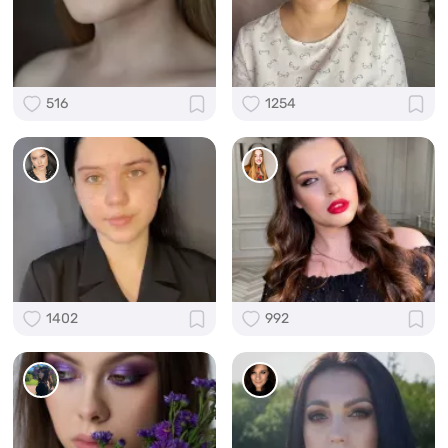
516
1254
1402
992