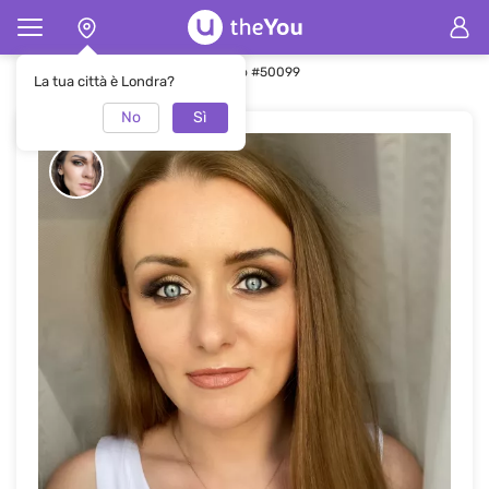
Pagina principale
Trucco
Trucco #50099
La tua città è Londra?
No
Sì