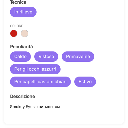
Tecnica
In rilievo
COLORE
Peculiarità
Caldo
Vistoso
Primaverile
Per gli occhi azzurri
Per capelli castani chiari
Estivo
Descrizione
Smokey Eyes с пигментом