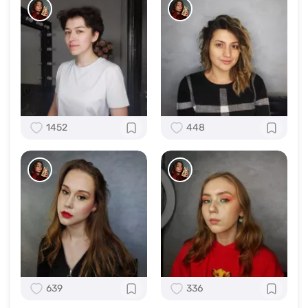
1452
448
639
336