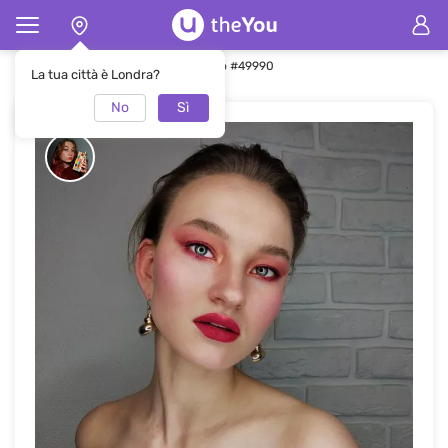
Pagina principale
Trucco
Trucco #49990
La tua città è Londra?
No
Sì