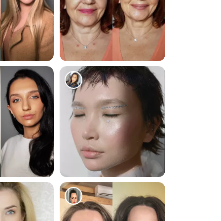
257
253