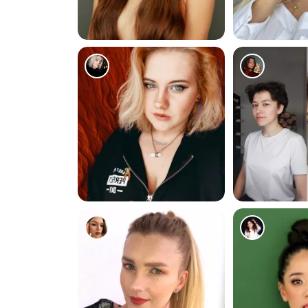
4225
1369
333
1452