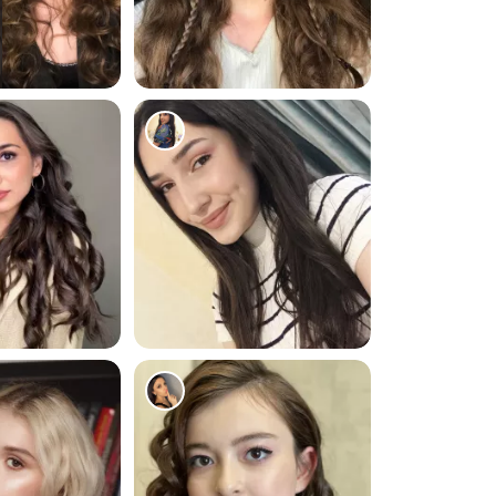
262
208