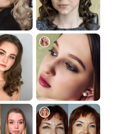
219
268