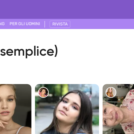
ING
PER GLI UOMINI
RIVISTA
(semplice)