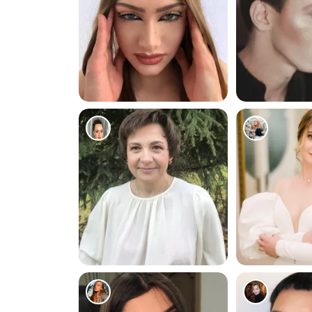
161
104
161
181