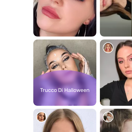
130
91
Trucco Di Halloween
87