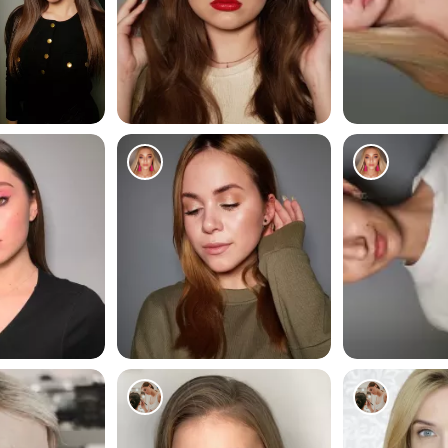
82
286
100
205