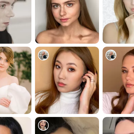
58
276
253
278