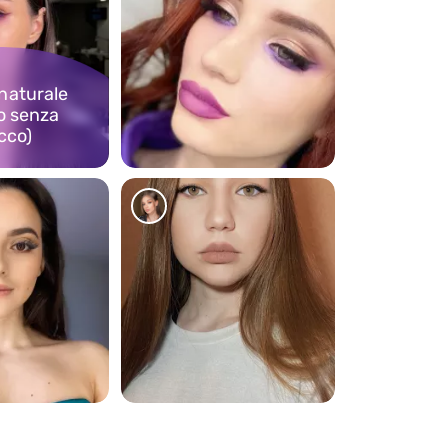
naturale
o senza
cco)
255
239