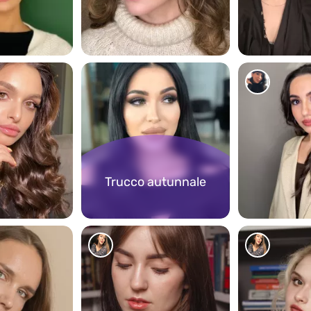
202
253
Trucco autunnale
250