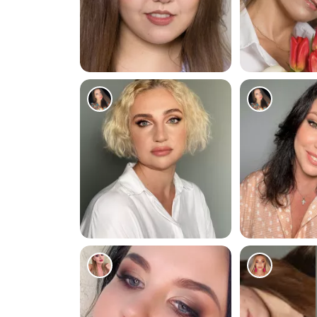
109
101
272
179