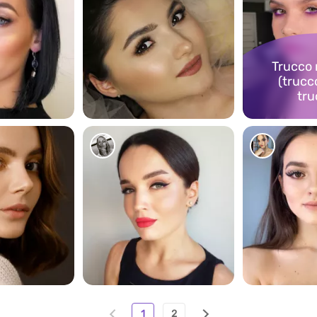
Trucco 
(trucc
tru
238
50
183
1
2