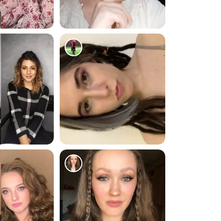
701
889