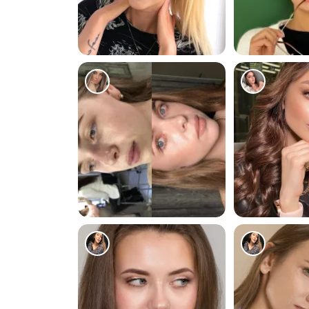
834
122
127
259