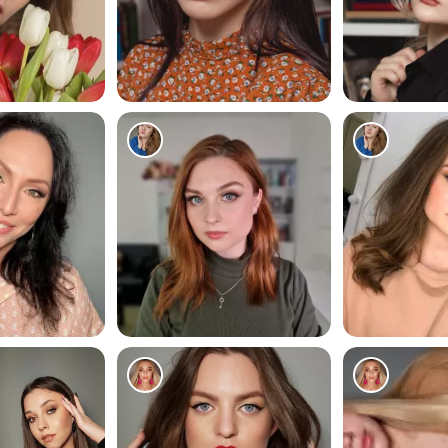
260
218
135
175