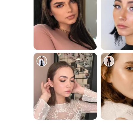
234
147
70
50