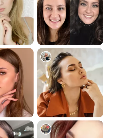
95
256