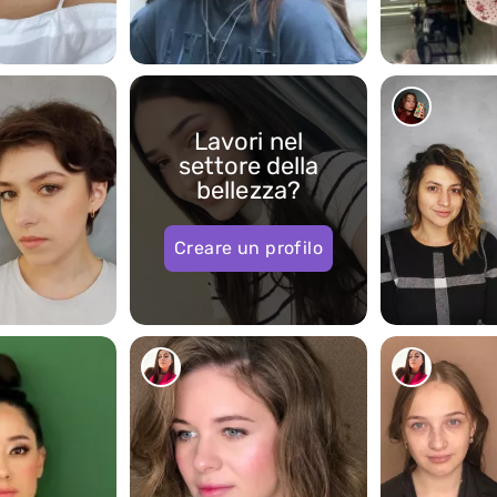
1301
848
Lavori nel
settore della
bellezza?
Creare un profilo
448