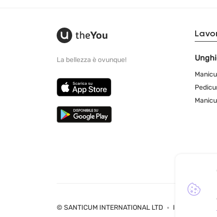
Lavor
Unghi
La bellezza è ovunque!
Manicu
Pedicu
Manicu
© SANTICUM INTERNATIONAL LTD
Informativa su