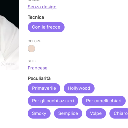
DESIGN
Senza design
Tecnica
Con le frecce
COLORE
STILE
Francese
Peculiarità
Primaverile
Hollywood
Per gli occhi azzurri
Per capelli chiari
Smoky
Semplice
Volpe
Chiaro