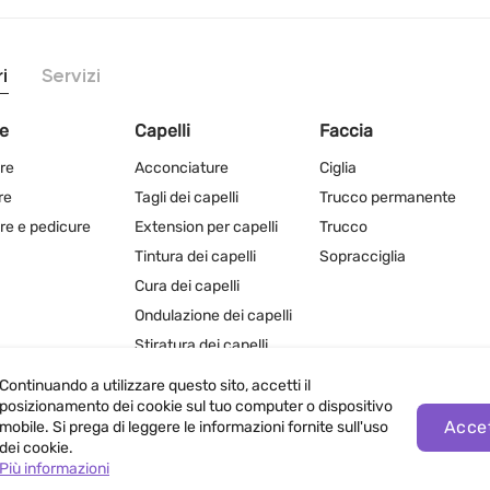
i
Servizi
e
Capelli
Faccia
re
Acconciature
Ciglia
re
Tagli dei capelli
Trucco permanente
re e pedicure
Extension per capelli
Trucco
Tintura dei capelli
Sopracciglia
Cura dei capelli
Ondulazione dei capelli
Stiratura dei capelli
Continuando a utilizzare questo sito, accetti il
posizionamento dei cookie sul tuo computer o dispositivo
Acce
mobile. Si prega di leggere le informazioni fornite sull'uso
dei cookie.
lla Privacy
Più informazioni
Condizioni di utilizzo del sito