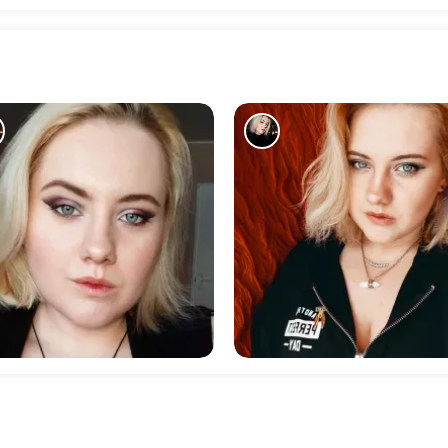
640
333