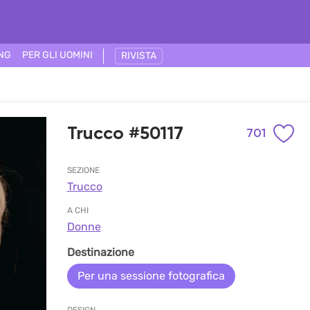
ING
PER GLI UOMINI
RIVISTA
Trucco #50117
701
SEZIONE
Trucco
A CHI
Donne
Destinazione
Per una sessione fotografica