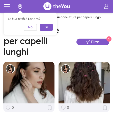
Pagina principale
Acconciature
Acconciature per capelli lunghi
La tua città è Londra?
No
Sì
Acconciature
per capelli
1
Filtri
lunghi
0
0