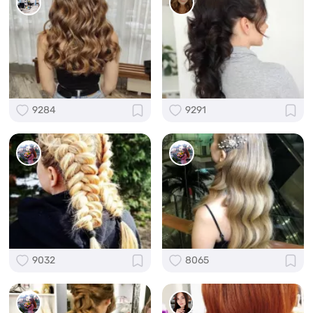
9284
9291
9032
8065