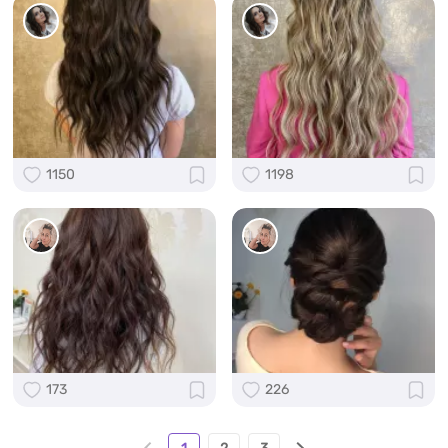
1150
1198
173
226