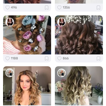
496
1356
1188
866