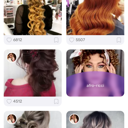
6812
5507
afro-ricci
4512