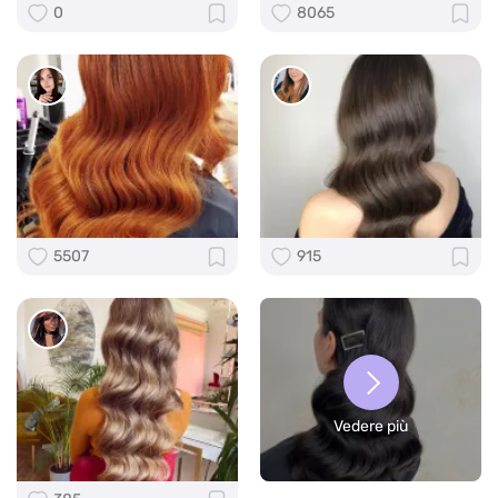
0
8065
5507
915
Vedere più