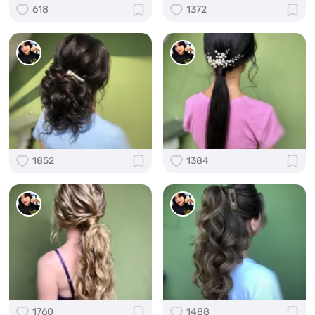
618
1372
1852
1384
1760
1488