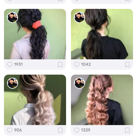
1931
1042
906
1339