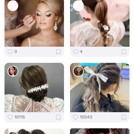
0
4
10115
10043