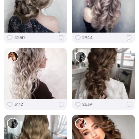
4250
2944
3112
2639