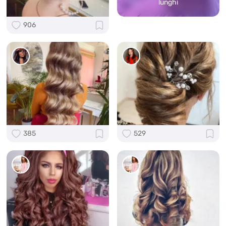
lunghi
906
385
529