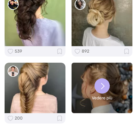
539
892
Vedere più
200