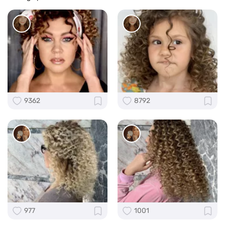
9362
8792
977
1001