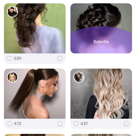
Babette
539
472
437