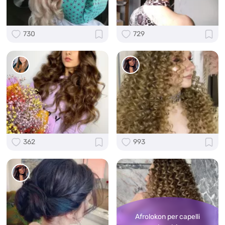
730
729
362
993
Afrolokon per capelli