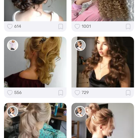
614
1001
556
729