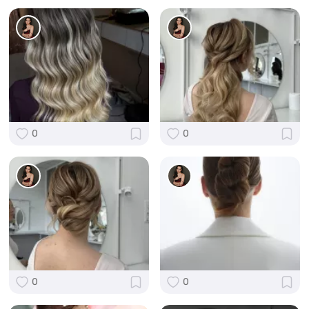
0
0
0
0