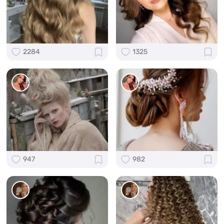
2284
1325
947
982