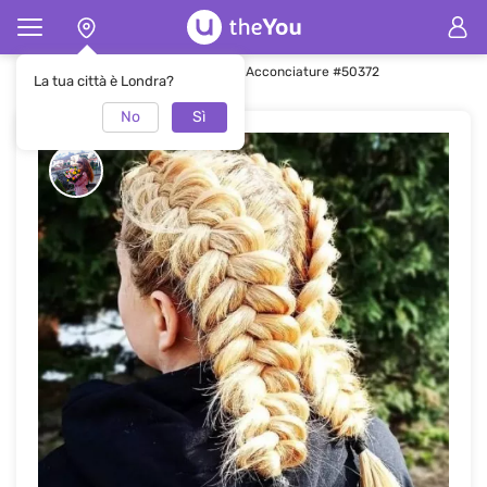
Pagina principale
Acconciature
Acconciature #50372
La tua città è Londra?
No
Sì