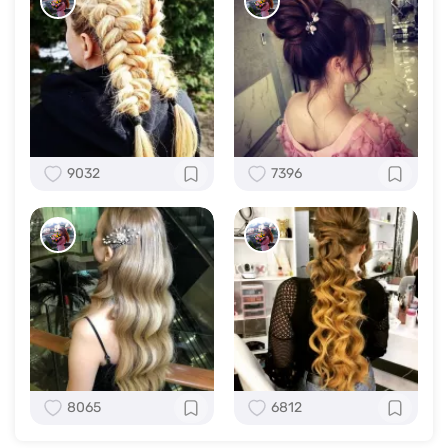
9032
7396
8065
6812