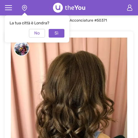
Pagina principale
Acconciature
Acconciature #50371
La tua città è Londra?
No
Sì