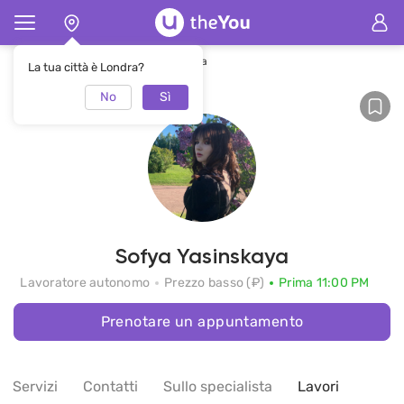
Pagina principale
Sofya Yasinskaya
La tua città è Londra?
No
Sì
Sofya Yasinskaya
Lavoratore autonomo
Prezzo basso (₽)
Prima 11:00 PM
Prenotare un appuntamento
Servizi
Contatti
Sullo specialista
Lavori