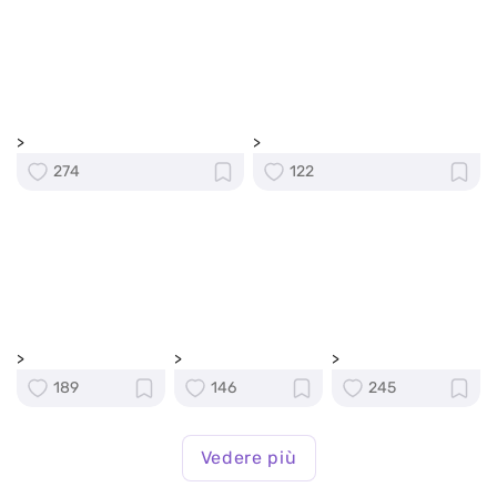
>
>
274
122
>
>
>
189
146
245
Vedere più