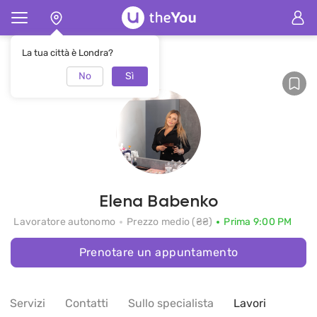
Pagina principale
Elena Babenko
La tua città è Londra?
No
Sì
Elena Babenko
Lavoratore autonomo
Prezzo medio (₴₴)
Prima 9:00 PM
Prenotare un appuntamento
Servizi
Contatti
Sullo specialista
Lavori