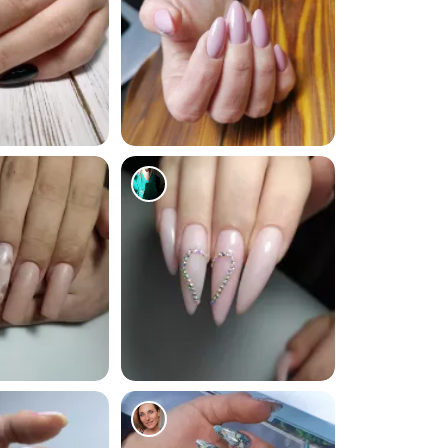
923
210