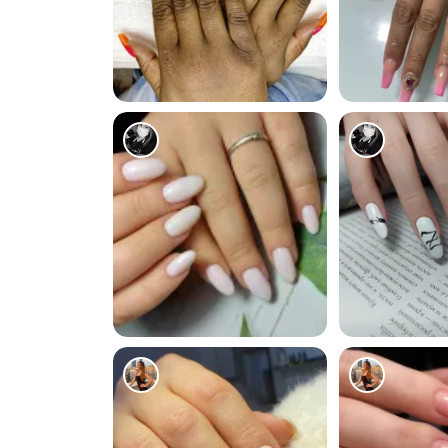
5472
5339
2077
1740