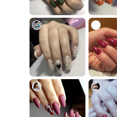
0
0
0
3