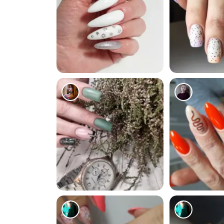
1153
628
329
571