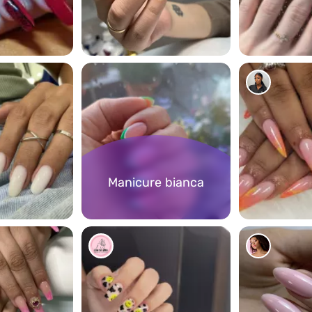
2
5378
Manicure bianca
5847