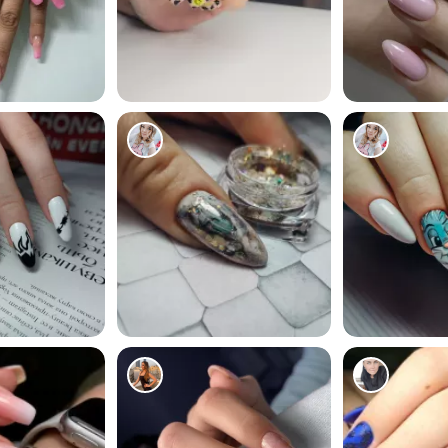
633
7545
873
757