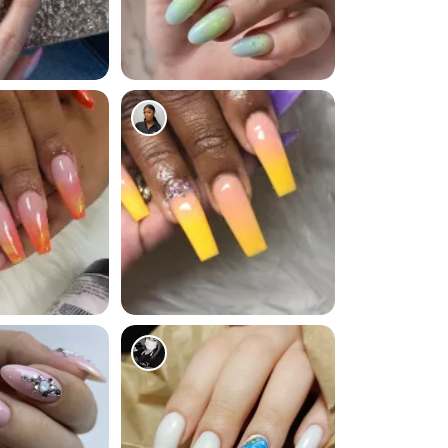
5697
5933