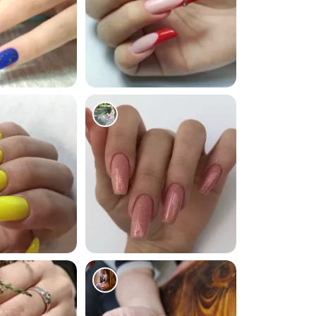
739
1274