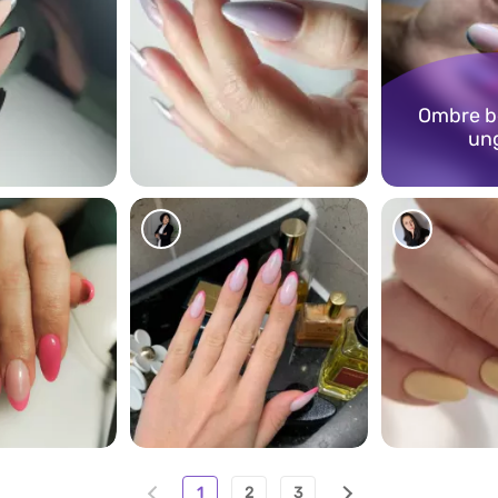
Ombre be
un
291
89
202
1
2
3