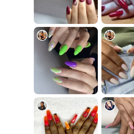
3
1
5039
4880