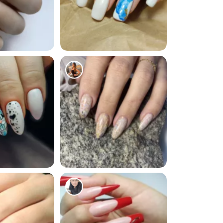
1264
1841