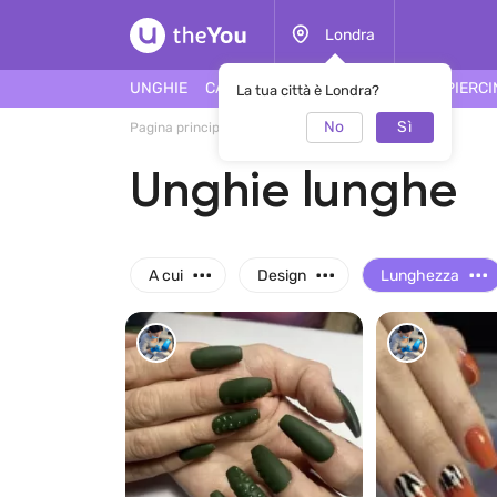
Londra
UNGHIE
CAPELLI
FACCIA
TATUAGGI
PIERC
La tua città è Londra?
No
Sì
Pagina principale
Manicure
Unghie lunghe
Unghie lunghe
...
...
...
A cui
Design
Lunghezza