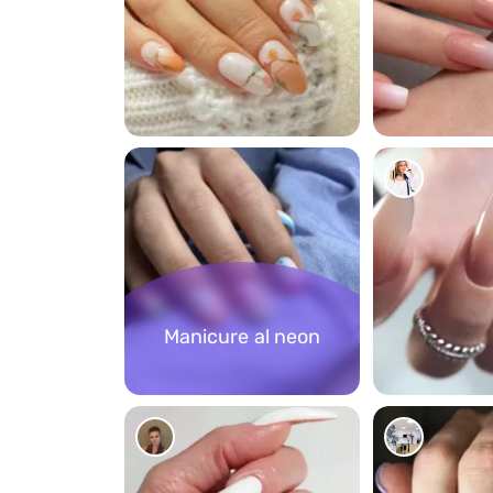
1450
1470
Manicure al neon
1361