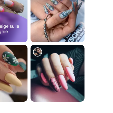
ige sulle
ghie
153
273