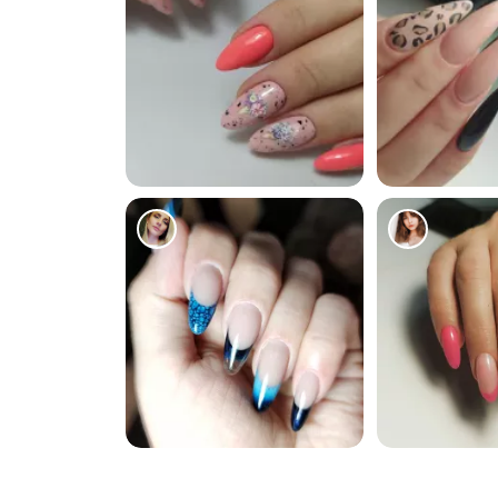
54
67
66
102