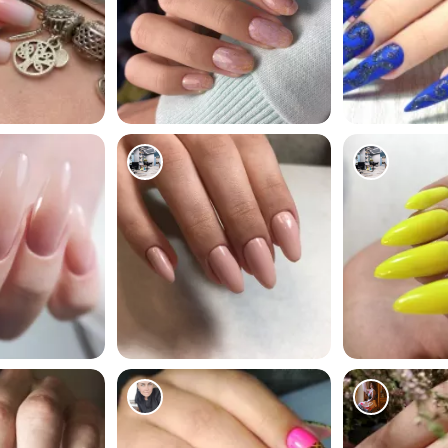
1268
1105
470
685