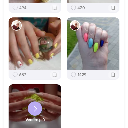
494
430
687
1429
Vedere più