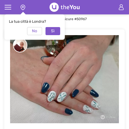
Pagina principale
Manicure
Manicure #50967
La tua città è Londra?
No
Sì