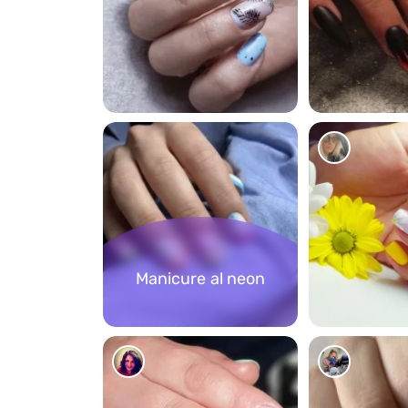
278
290
Manicure al neon
252