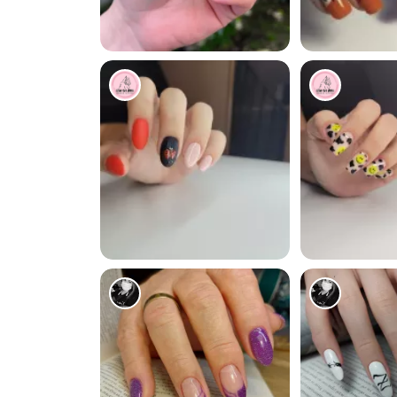
0
0
6701
633