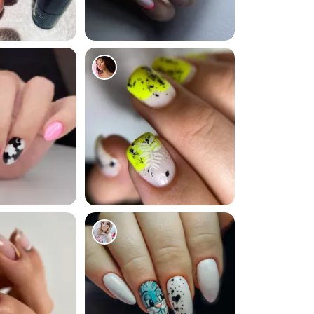
4443
6893