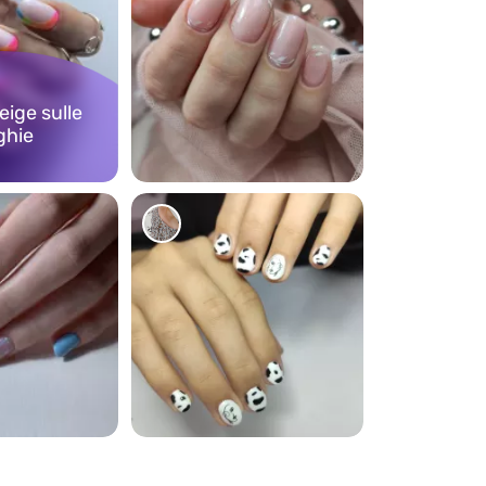
ige sulle
ghie
217
204