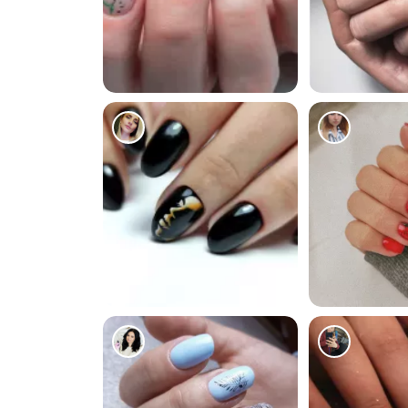
1214
973
138
236