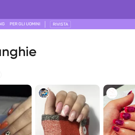
ING
PER GLI UOMINI
RIVISTA
unghie