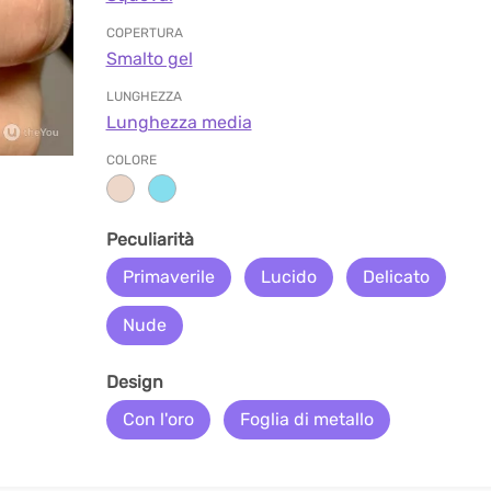
COPERTURA
Smalto gel
LUNGHEZZA
Lunghezza media
COLORE
Peculiarità
Primaverile
Lucido
Delicato
Nude
Design
Con l'oro
Foglia di metallo