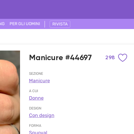
ING
PER GLI UOMINI
RIVISTA
Manicure #44697
298
SEZIONE
Manicure
A CUI
Donne
DESIGN
Con design
FORMA
Squoval