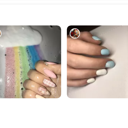
121
209