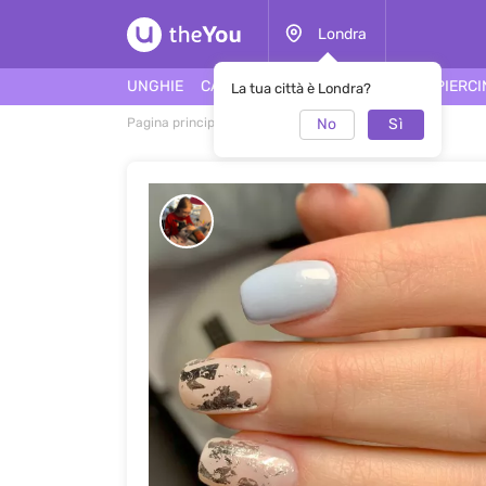
Londra
UNGHIE
CAPELLI
FACCIA
TATUAGGI
PIERC
La tua città è Londra?
No
Sì
Pagina principale
Manicure
Manicure #44697