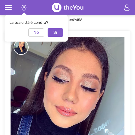
Pagina principale
Trucco
Trucco #49456
La tua città è Londra?
No
Sì