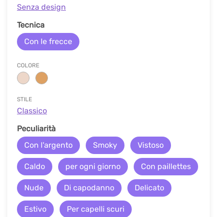
Senza design
Tecnica
Con le frecce
COLORE
STILE
Classico
Peculiarità
Con l'argento
Smoky
Vistoso
Caldo
per ogni giorno
Con paillettes
Nude
Di capodanno
Delicato
Estivo
Per capelli scuri