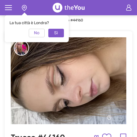
Pagina principale
Trucco
Trucco #44160
La tua città è Londra?
No
Sì