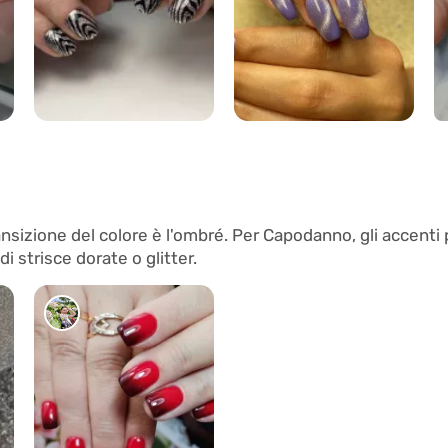
751
193
ransizione del colore è l'ombré. Per Capodanno, gli accent
i strisce dorate o glitter.