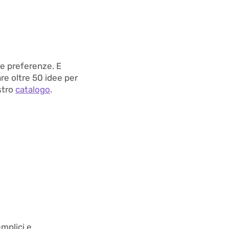
e preferenze. E
re oltre 50 idee per
stro
catalogo
.
emplici e