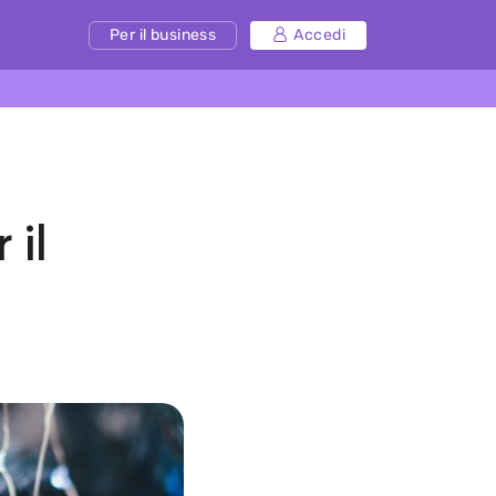
Per il business
Accedi
 il