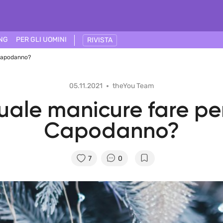
ING
PER GLI UOMINI
RIVISTA
 Capodanno?
05.11.2021
theYou Team
ale manicure fare per
Capodanno?
7
0