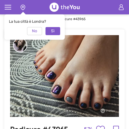
Pagina principale
Pedicure
Pedicure #43965
La tua città è Londra?
No
Sì