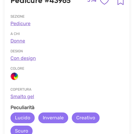
Pedicure #43965
574
SEZIONE
Pedicure
A CHI
Donne
DESIGN
Con design
COLORE
COPERTURA
Smalto gel
Peculiarità
Lucido
Invernale
Creativo
Scuro