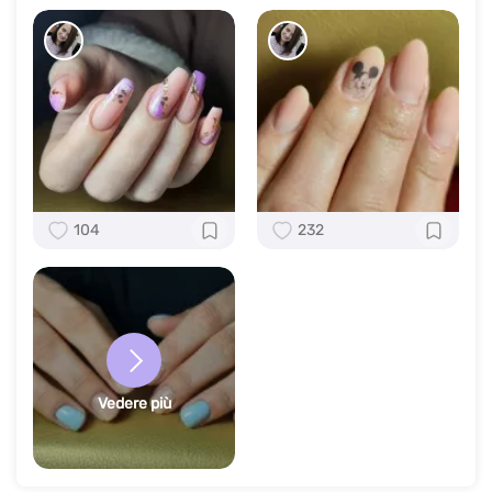
104
232
Vedere più