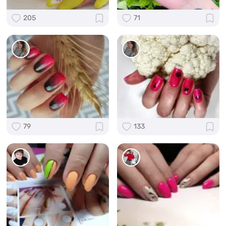
205
71
79
133