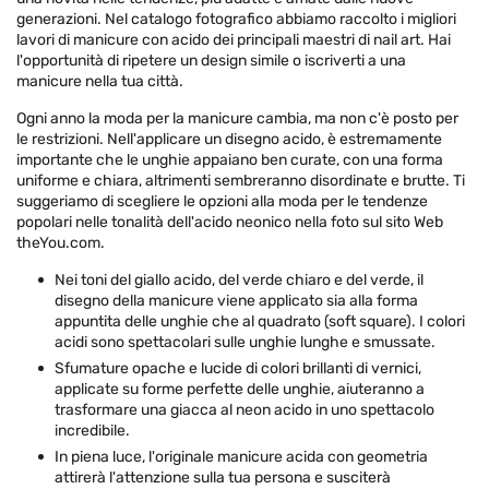
generazioni. Nel catalogo fotografico abbiamo raccolto i migliori
lavori di manicure con acido dei principali maestri di nail art. Hai
l'opportunità di ripetere un design simile o iscriverti a una
manicure nella tua città.
Ogni anno la moda per la manicure cambia, ma non c'è posto per
le restrizioni. Nell'applicare un disegno acido, è estremamente
importante che le unghie appaiano ben curate, con una forma
uniforme e chiara, altrimenti sembreranno disordinate e brutte. Ti
suggeriamo di scegliere le opzioni alla moda per le tendenze
popolari nelle tonalità dell'acido neonico nella foto sul sito Web
theYou.com.
Nei toni del giallo acido, del verde chiaro e del verde, il
disegno della manicure viene applicato sia alla forma
appuntita delle unghie che al quadrato (soft square). I colori
acidi sono spettacolari sulle unghie lunghe e smussate.
Sfumature opache e lucide di colori brillanti di vernici,
applicate su forme perfette delle unghie, aiuteranno a
trasformare una giacca al neon acido in uno spettacolo
incredibile.
In piena luce, l'originale manicure acida con geometria
attirerà l'attenzione sulla tua persona e susciterà