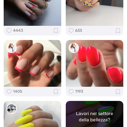
4443
633
1405
1193
Lavori nel settore
della bellezza?