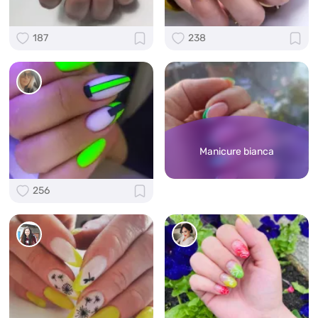
187
238
Manicure bianca
256