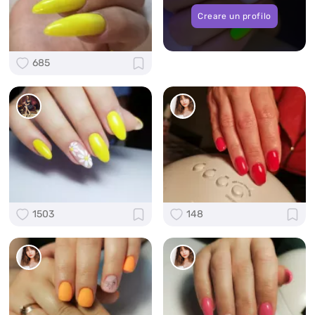
Creare un profilo
685
1503
148