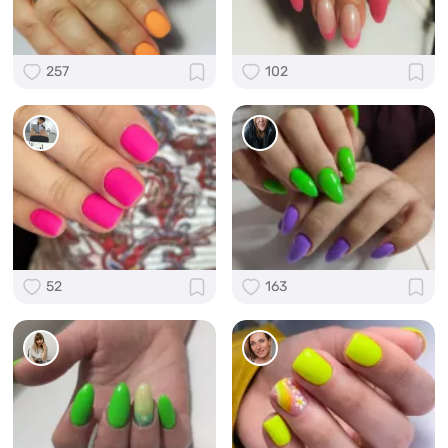
257
102
52
163