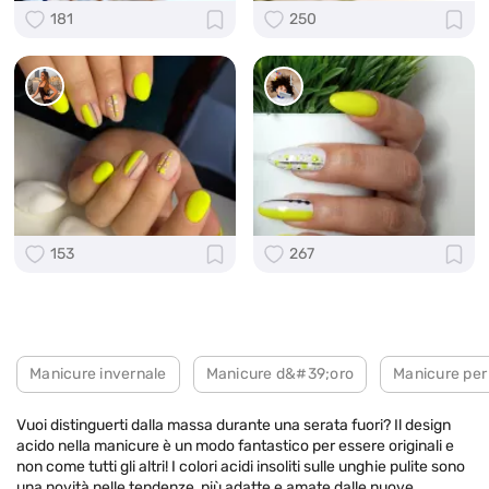
181
250
153
267
Manicure invernale
Manicure d&#39;oro
Manicure per
Vuoi distinguerti dalla massa durante una serata fuori? Il design
acido nella manicure è un modo fantastico per essere originali e
non come tutti gli altri! I colori acidi insoliti sulle unghie pulite sono
una novità nelle tendenze, più adatte e amate dalle nuove