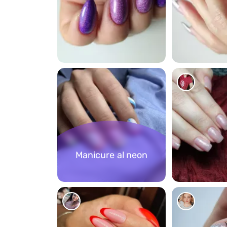
108
291
Manicure al neon
162