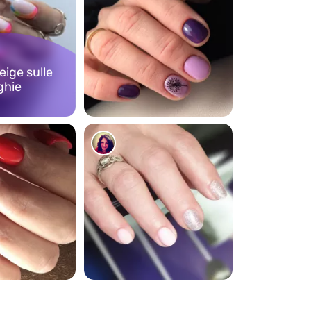
ige sulle
ghie
76
87