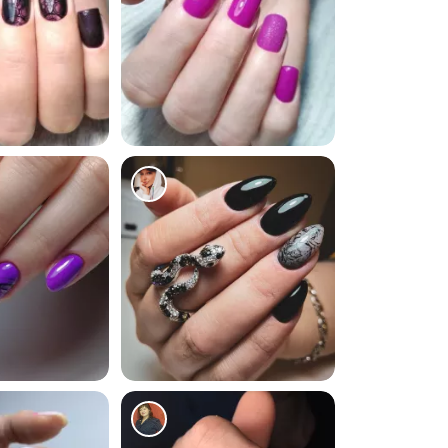
150
243