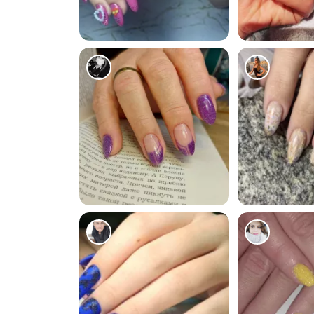
0
1
2159
1841