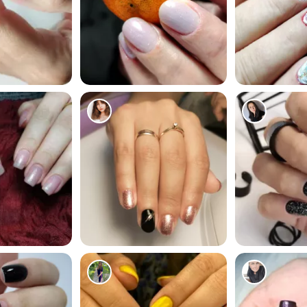
198
157
92
212