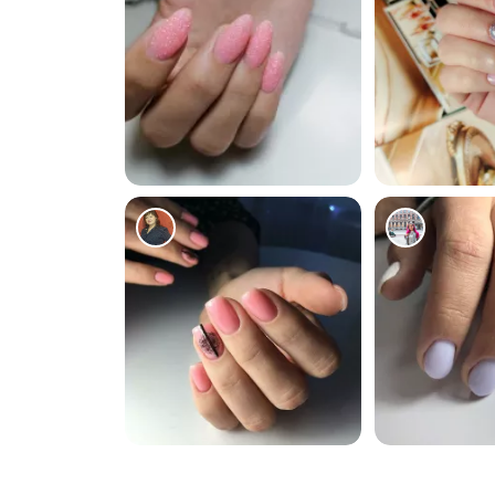
134
221
254
182