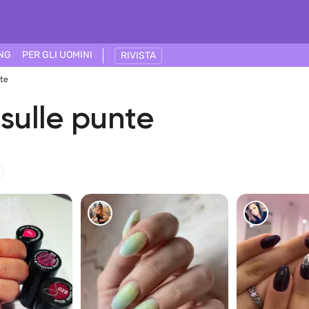
ING
PER GLI UOMINI
RIVISTA
nte
 sulle punte