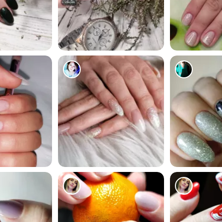
329
310
1418
98