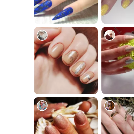
1105
567
1243
372