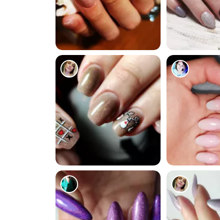
932
864
662
1466