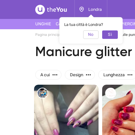
Londra
UNGHIE
CAPELLI
FACCIA
TATUAGGI
PIERC
La tua città è Londra?
No
Sì
Pagina principale
Manicure
Manicure glitter sulle pu
Manicure glitter
...
...
...
A cui
Design
Lunghezza