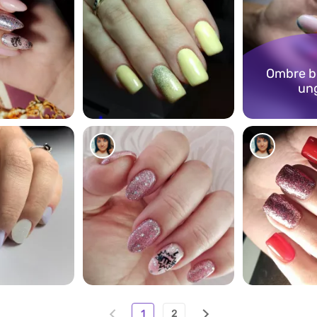
Ombre be
un
67
66
61
1
2