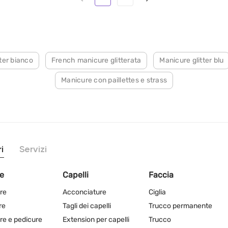
ter bianco
French manicure glitterata
Manicure glitter blu
Manicure con paillettes e strass
i
Servizi
e
Capelli
Faccia
re
Acconciature
Ciglia
re
Tagli dei capelli
Trucco permanente
re e pedicure
Extension per capelli
Trucco