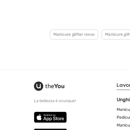
Manicure glitter rosso
Manicure glit
Lavor
Unghi
La bellezza è ovunque!
Manicu
Pedicu
Manicu