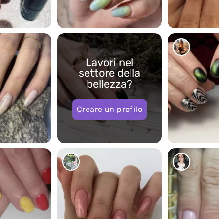
5697
4878
Lavori nel
settore della
bellezza?
Creare un profilo
751