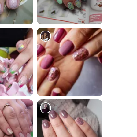
1020
4895