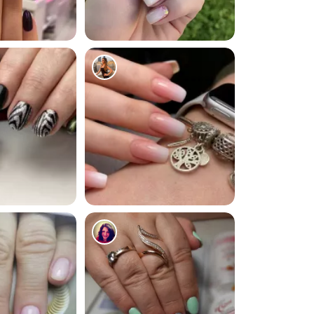
7391
1470