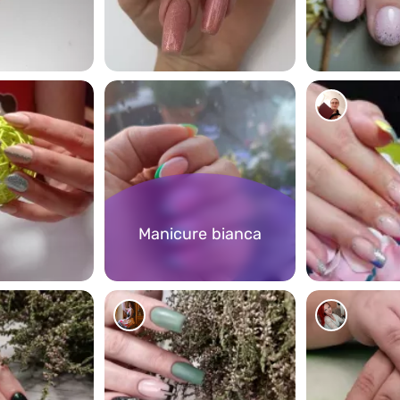
1274
615
Manicure bianca
1291