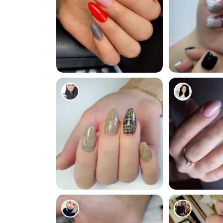
220
106
209
150