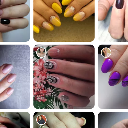
165
218
216
192