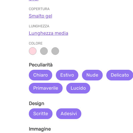
COPERTURA
Smalto gel
LUNGHEZZA
Lunghezza media
COLORE
Peculiarità
Chiaro
Estivo
Nude
Delicato
Primaverile
Lucido
Design
Scritte
Adesivi
Immagine