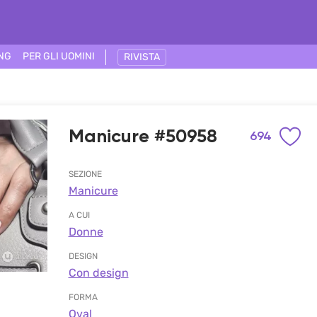
ING
PER GLI UOMINI
RIVISTA
Manicure #50958
694
SEZIONE
Manicure
A CUI
Donne
DESIGN
Con design
FORMA
Oval