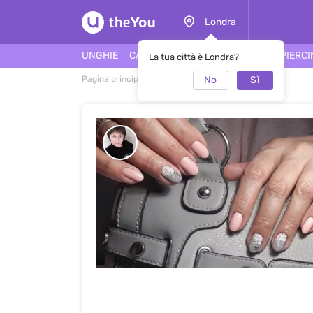
Londra
UNGHIE
CAPELLI
FACCIA
TATUAGGI
PIERC
La tua città è Londra?
No
Sì
Pagina principale
Manicure
Manicure #50958