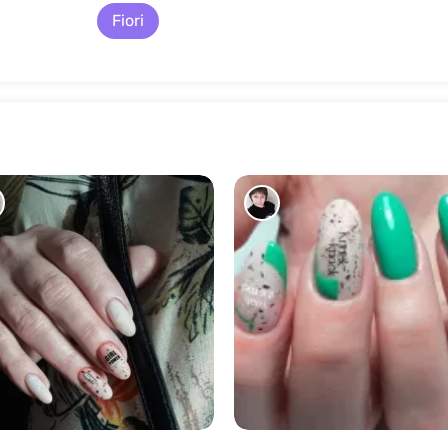
Fiori
1136
1214