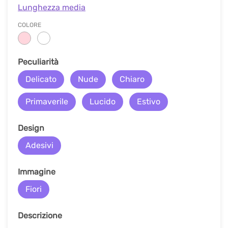
Lunghezza media
COLORE
Peculiarità
Delicato
Nude
Chiaro
Primaverile
Lucido
Estivo
Design
Adesivi
Immagine
Fiori
Descrizione