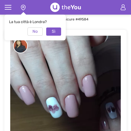
Pagina principale
Manicure
Manicure #49584
La tua città è Londra?
No
Sì