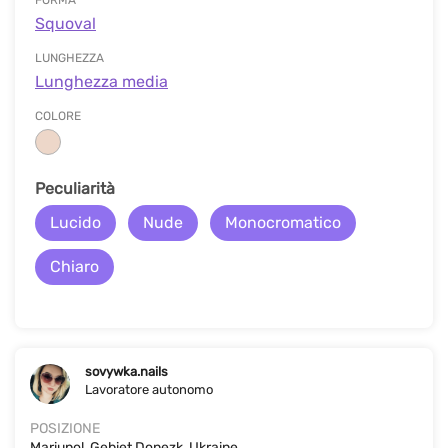
FORMA
Squoval
LUNGHEZZA
Lunghezza media
COLORE
Peculiarità
Lucido
Nude
Monocromatico
Chiaro
sovywka.nails
Lavoratore autonomo
POSIZIONE
Mariupol, Gebiet Donezk, Ukraine