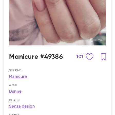
Manicure #49386
101
SEZIONE
Manicure
A CUI
Donne
DESIGN
Senza design