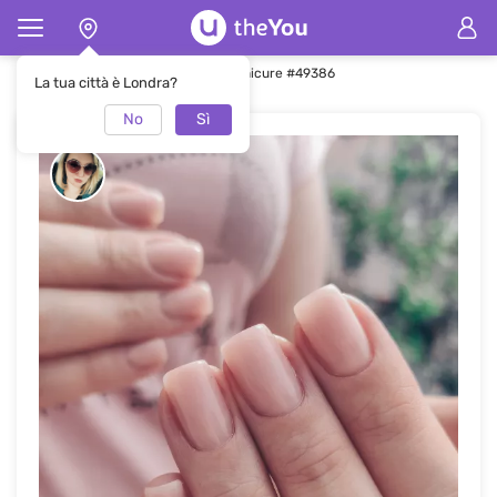
Pagina principale
Manicure
Manicure #49386
La tua città è Londra?
No
Sì