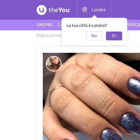
Londra
UNGHIE
CAPELLI
FACCIA
TATUAGGI
PIERC
La tua città è Londra?
No
Sì
Pagina principale
Manicure
Manicure #46764