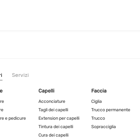
i
Servizi
e
Capelli
Faccia
re
Acconciature
Ciglia
re
Tagli dei capelli
Trucco permanente
re e pedicure
Extension per capelli
Trucco
Tintura dei capelli
Sopracciglia
Cura dei capelli