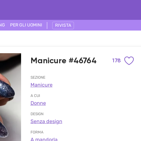
ING
PER GLI UOMINI
RIVISTA
Manicure #46764
178
SEZIONE
Manicure
A CUI
Donne
DESIGN
Senza design
FORMA
A mandorla