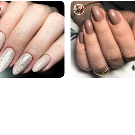
125
226