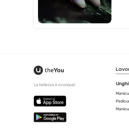
Lavor
Unghi
La bellezza è ovunque!
Manicu
Pedicu
Manicu