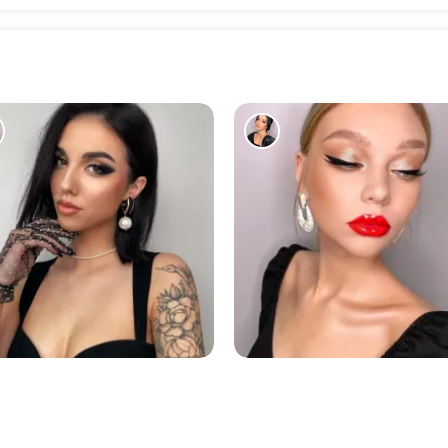
1383
954