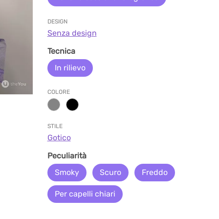
DESIGN
Senza design
Tecnica
In rilievo
COLORE
STILE
Gotico
Peculiarità
Smoky
Scuro
Freddo
Per capelli chiari