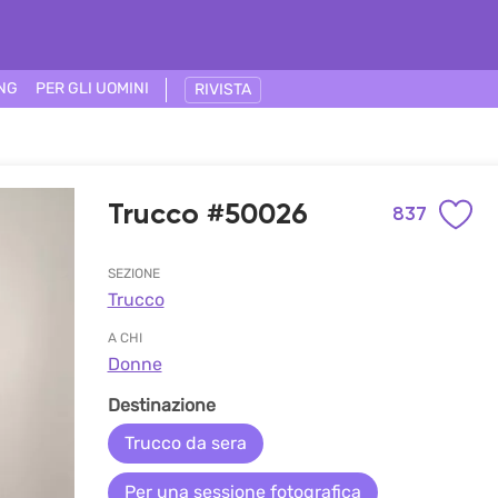
ING
PER GLI UOMINI
RIVISTA
Trucco #50026
837
SEZIONE
Trucco
A CHI
Donne
Destinazione
Trucco da sera
Per una sessione fotografica