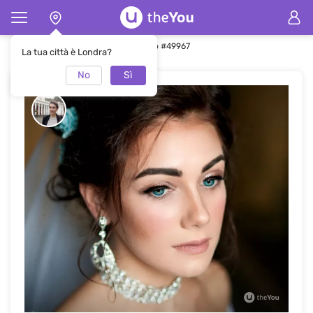
Pagina principale
Trucco
Trucco #49967
La tua città è Londra?
No
Sì