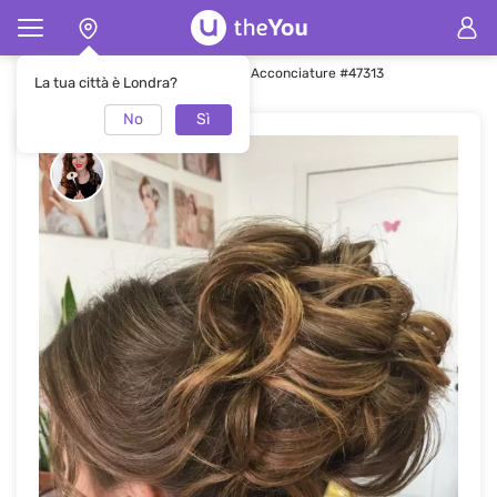
Pagina principale
Acconciature
Acconciature #47313
La tua città è Londra?
No
Sì