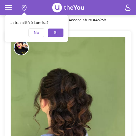
Pagina principale
Acconciature
Acconciature #46968
La tua città è Londra?
No
Sì