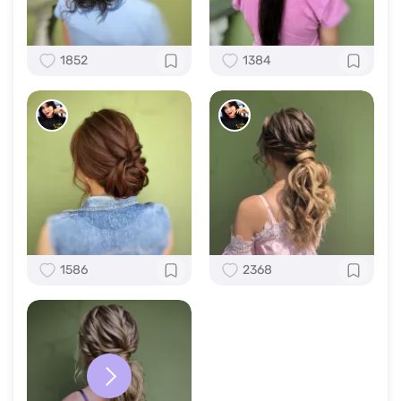
1852
1384
1586
2368