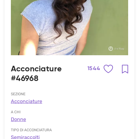
Acconciature
1544
#46968
SEZIONE
Acconciature
A CHI
Donne
TIPO DI ACCONCIATURA
Semiraccolti