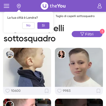
Pagina principale
Tagli dei capelli
Taglio di capelli sottosquadro
La tua città è Londra?
No
Sì
Taglio di capelli
1
Filtri
sottosquadro
10600
9983