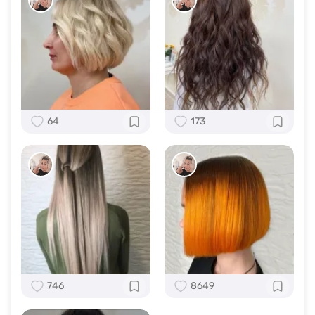
64
173
746
8649