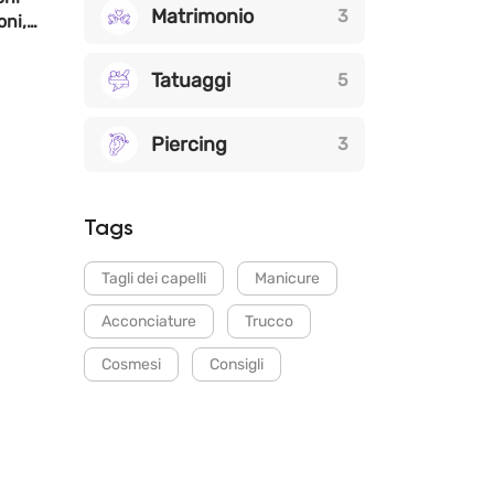
Matrimonio
3
oni,
Tatuaggi
5
Piercing
3
Tags
Tagli dei capelli
Manicure
Acconciature
Trucco
Cosmesi
Consigli