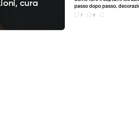
zioni, cura
passo dopo passo, decorazi
caratteristiche di cura
1
0