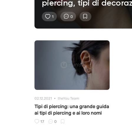
piercing, tipi di decora
1
0
02.12.2021
theYou Team
Tipi di piercing: una grande guida
ai tipi di piercing e ai loro nomi
17
0