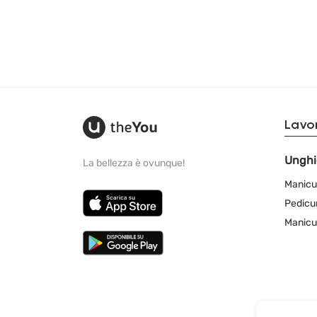
Lavor
Unghi
La bellezza è ovunque!
Manicu
Pedicu
Manicu