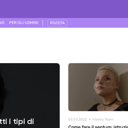
ING
PER GLI UOMINI
RIVISTA
03.03.2022
theYou Team
i i tipi di
Сome fare il septum: istruzi