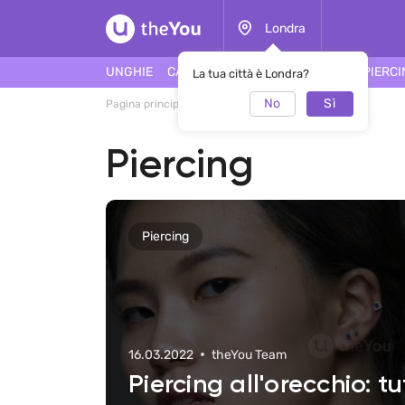
Londra
UNGHIE
CAPELLI
FACCIA
TATUAGGI
PIERC
La tua città è Londra?
No
Sì
Pagina principale
Rivista
Piercing
Piercing
Piercing
16.03.2022
theYou Team
Piercing all'orecchio: tutt