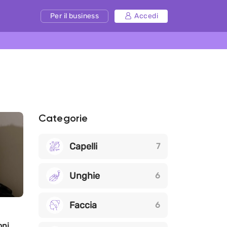
Per il business
Accedi
Categorie
Capelli
7
Unghie
6
Faccia
6
oni