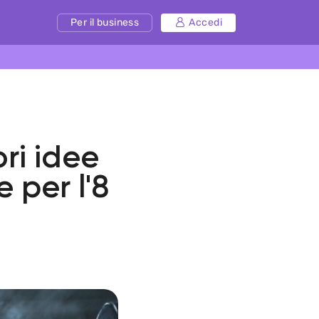
Per il business
Accedi
ori idee
 per l'8