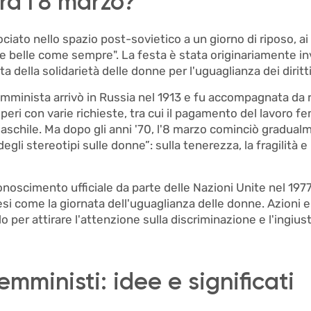
ra l'8 marzo?
ciato nello spazio post-sovietico a un giorno di riposo, ai fi
e belle come sempre". La festa è stata originariamente i
a della solidarietà delle donne per l'uguaglianza dei dirit
emminista arrivò in Russia nel 1913 e fu accompagnata da 
peri con varie richieste, tra cui il pagamento del lavoro 
maschile. Ma dopo gli anni '70, l'8 marzo cominciò gradual
egli stereotipi sulle donne”: sulla tenerezza, la fragilità e
conoscimento ufficiale da parte delle Nazioni Unite nel 197
esi come la giornata dell'uguaglianza delle donne. Azioni 
o per attirare l'attenzione sulla discriminazione e l'ingius
emministi: idee e significati