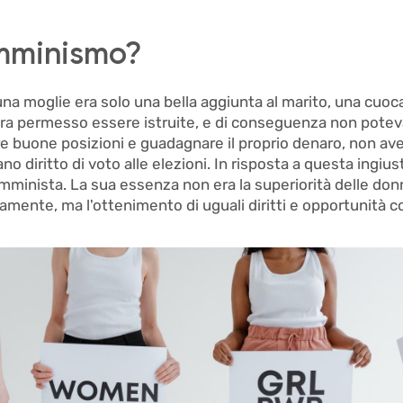
emminismo?
 una moglie era solo una bella aggiunta al marito, una cuoc
n era permesso essere istruite, e di conseguenza non pote
 buone posizioni e guadagnare il proprio denaro, non avev
o diritto di voto alle elezioni. In risposta a questa ingius
mminista. La sua essenza non era la superiorità delle don
mente, ma l'ottenimento di uguali diritti e opportunità co