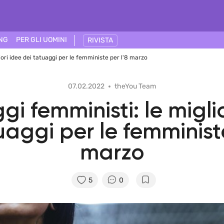
ING
PER GLI UOMINI
RIVISTA
iori idee dei tatuaggi per le femministe per l'8 marzo
07.02.2022
theYou Team
i femministi: le migli
uaggi per le femministe
marzo
5
0