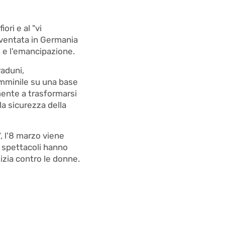
ori e al "vi
nventata in Germania
ti e l'emancipazione.
raduni,
femminile su una base
mente a trasformarsi
 la sicurezza della
7, l'8 marzo viene
e spettacoli hanno
tizia contro le donne.