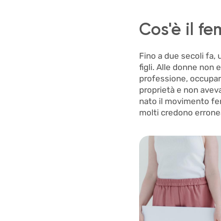
Cos'è il f
Fino a due secoli fa,
figli. Alle donne no
professione, occupare
proprietà e non avevan
nato il movimento fe
molti credono erronea