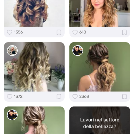
1356
618
1372
2368
Lavori nel settore
della bellezza?