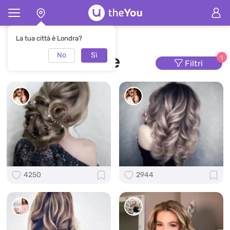
Pagina principale
Acconciature
La tua città è Londra?
No
Sì
Acconciature
1
Filtri
4250
2944