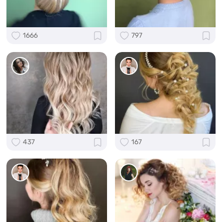
1666
797
437
167