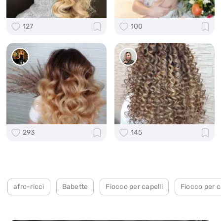
127
100
293
145
afro-ricci
Babette
Fiocco per capelli
Fiocco per c