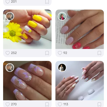
201
252
92
270
113