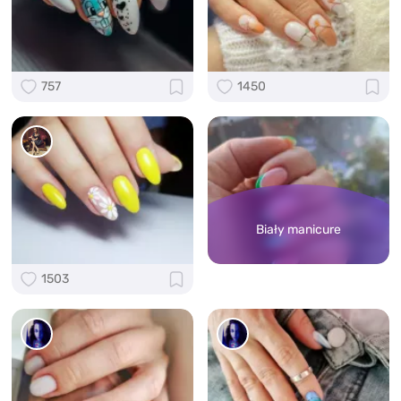
757
1450
Biały manicure
1503