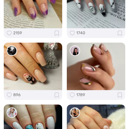
2159
1740
896
1789