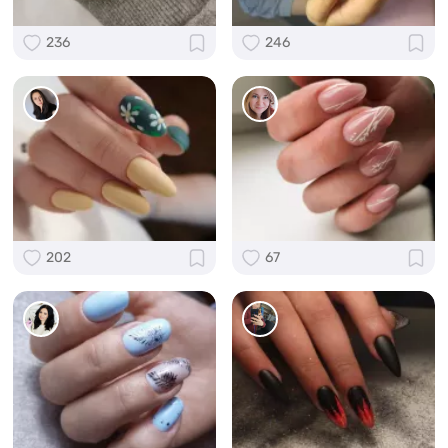
236
246
202
67