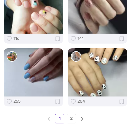
116
141
255
204
1
2