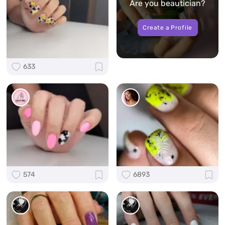
Are you beautician?
Create a Profile
633
574
6893