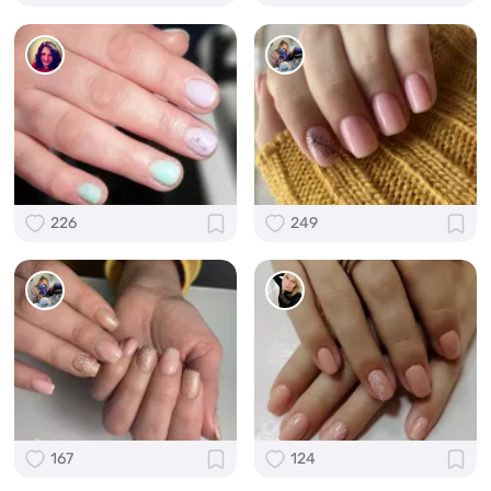
226
249
167
124