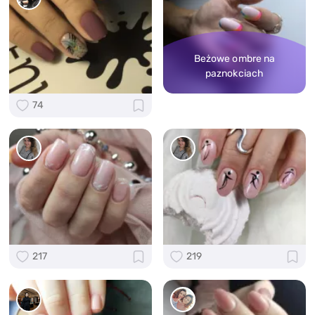
Beżowe ombre na
paznokciach
74
217
219