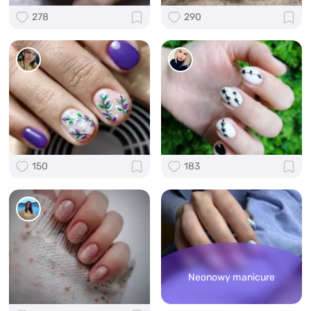
278
290
150
183
Neonowy manicure