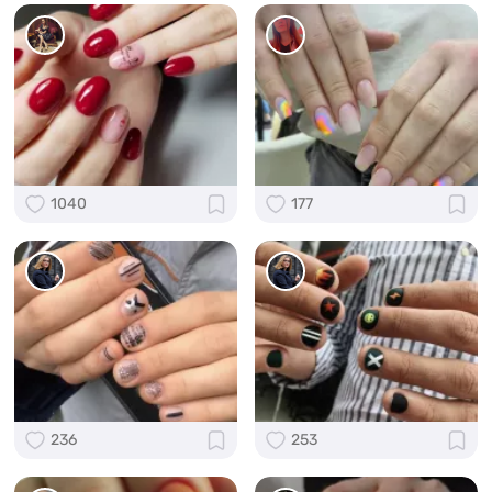
1040
177
236
253