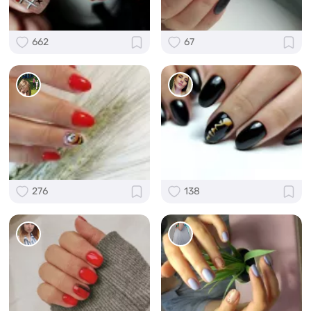
662
67
276
138