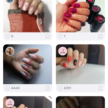
0
1
4443
6701