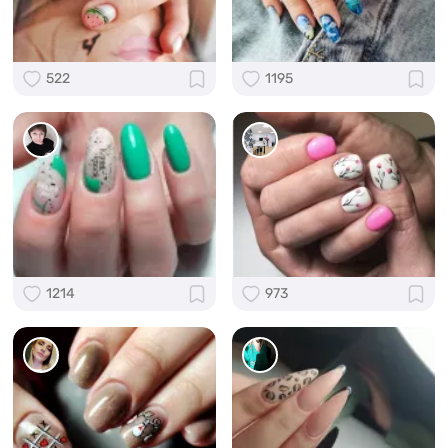
522
1195
1214
973