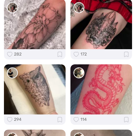
282
172
294
114