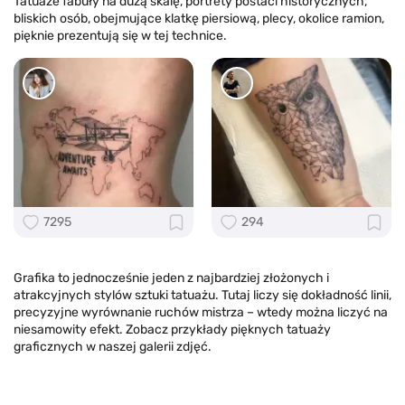
Tatuaże fabuły na dużą skalę, portrety postaci historycznych,
bliskich osób, obejmujące klatkę piersiową, plecy, okolice ramion,
pięknie prezentują się w tej technice.
7295
294
Grafika to jednocześnie jeden z najbardziej złożonych i
atrakcyjnych stylów sztuki tatuażu. Tutaj liczy się dokładność linii,
precyzyjne wyrównanie ruchów mistrza – wtedy można liczyć na
niesamowity efekt. Zobacz przykłady pięknych tatuaży
graficznych w naszej galerii zdjęć.