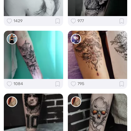
1429
977
1084
795