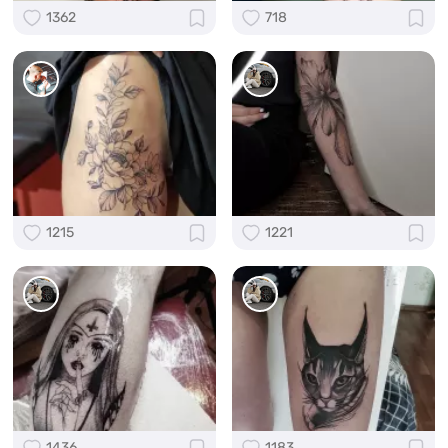
1362
718
1215
1221
1436
1183