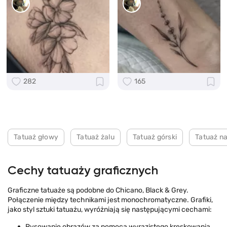
282
165
Tatuaż głowy
Tatuaż żalu
Tatuaż górski
Tatuaż na
Cechy tatuaży graficznych
Graficzne tatuaże są podobne do Chicano, Black & Grey.
Połączenie między technikami jest monochromatyczne. Grafiki,
jako styl sztuki tatuażu, wyróżniają się następującymi cechami:
Rysowanie obrazów za pomocą wyrazistego kreskowania.