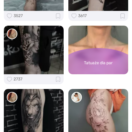
3527
3617
Tatuaże dla par
2737