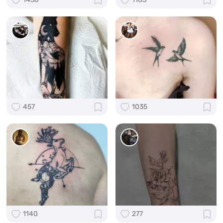
457
1035
1140
277