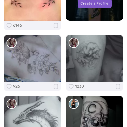
Create a Profile
6146
926
1230