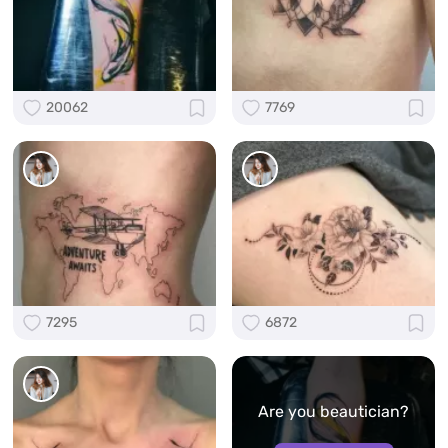
20062
7769
7295
6872
Are you beautician?