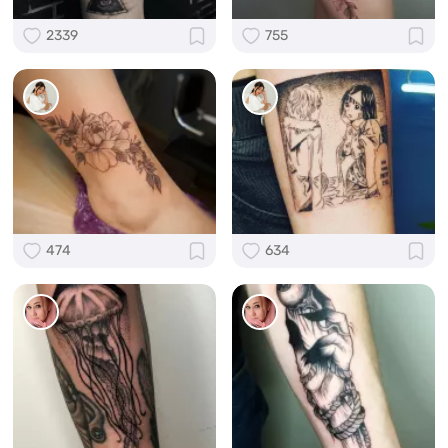
2339
755
474
634