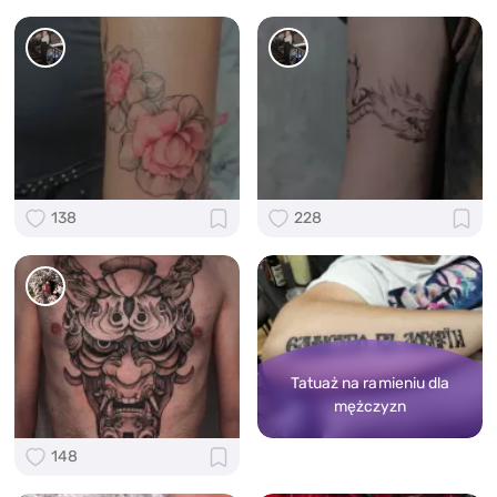
138
228
Tatuaż na ramieniu dla
mężczyzn
148