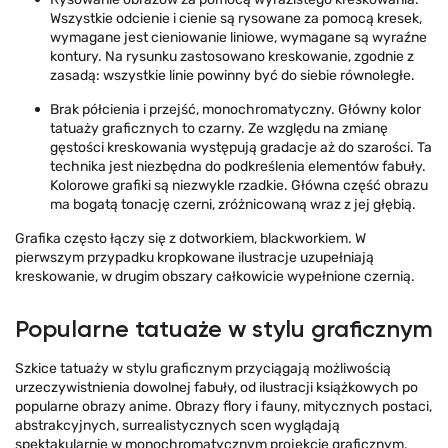
Wszystkie odcienie i cienie są rysowane za pomocą kresek,
wymagane jest cieniowanie liniowe, wymagane są wyraźne
kontury. Na rysunku zastosowano kreskowanie, zgodnie z
zasadą: wszystkie linie powinny być do siebie równoległe.
Brak półcienia i przejść, monochromatyczny. Główny kolor
tatuaży graficznych to czarny. Ze względu na zmianę
gęstości kreskowania występują gradacje aż do szarości. Ta
technika jest niezbędna do podkreślenia elementów fabuły.
Kolorowe grafiki są niezwykle rzadkie. Główna część obrazu
ma bogatą tonację czerni, zróżnicowaną wraz z jej głębią.
Grafika często łączy się z dotworkiem, blackworkiem. W
pierwszym przypadku kropkowane ilustracje uzupełniają
kreskowanie, w drugim obszary całkowicie wypełnione czernią.
Popularne tatuaże w stylu graficznym
Szkice tatuaży w stylu graficznym przyciągają możliwością
urzeczywistnienia dowolnej fabuły, od ilustracji książkowych po
popularne obrazy anime. Obrazy flory i fauny, mitycznych postaci,
abstrakcyjnych, surrealistycznych scen wyglądają
spektakularnie w monochromatycznym projekcie graficznym.