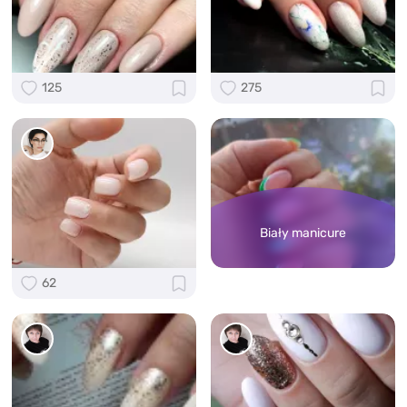
125
275
Biały manicure
62