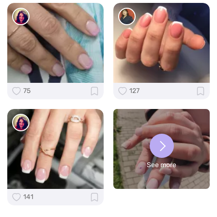
75
127
See more
141