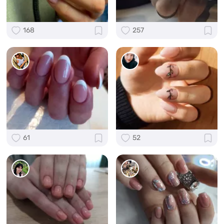
168
257
61
52