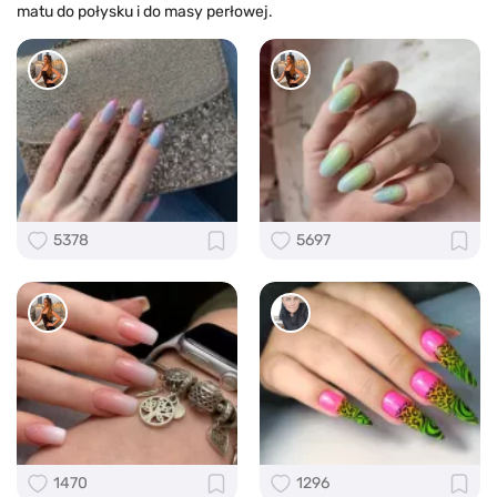
matu do połysku i do masy perłowej.
5378
5697
1470
1296