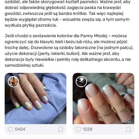
ozdobić, ale także skorygować kształt paznokci. Ważne jest, aby
dobrać odpowiednią głębokość zagięcia paska na krawędzi
gwoździ, zwłaszcza jeśli są bardzo krótkie. Tak więc najlepiej
będzie wyglądał stromy łuk - wizualnie zwęża się, a tym samym
wydłuża płytkę paznokcia.
Jeśli chodzi o zestawienie kolorów dla Panny Młodej – możesz
ograniczyć się do klasyki, bieli i beżu lub różu, ale możesz pójść
trochę dalej. Dozwolone są ozdoby lakoniczne (na jednym palcu),
użycie dekoracji (perły, iskierki, bulion). Ale ważne jest, aby
dekoracje były niewielkie i pełniły rolę delikatnego akcentu, a nie
samodzielnej sztuki.
5454
1228