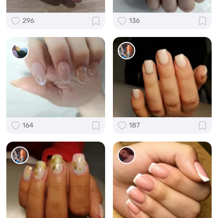
296
136
164
187