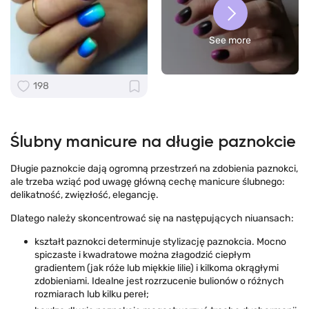
See more
198
Ślubny manicure na długie paznokcie
Długie paznokcie dają ogromną przestrzeń na zdobienia paznokci,
ale trzeba wziąć pod uwagę główną cechę manicure ślubnego:
delikatność, zwięzłość, elegancję.
Dlatego należy skoncentrować się na następujących niuansach:
kształt paznokci determinuje stylizację paznokcia. Mocno
spiczaste i kwadratowe można złagodzić ciepłym
gradientem (jak róże lub miękkie lilie) i kilkoma okrągłymi
zdobieniami. Idealne jest rozrzucenie bulionów o różnych
rozmiarach lub kilku pereł;