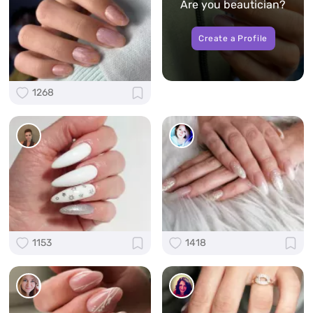
Are you beautician?
Create a Profile
1268
1153
1418