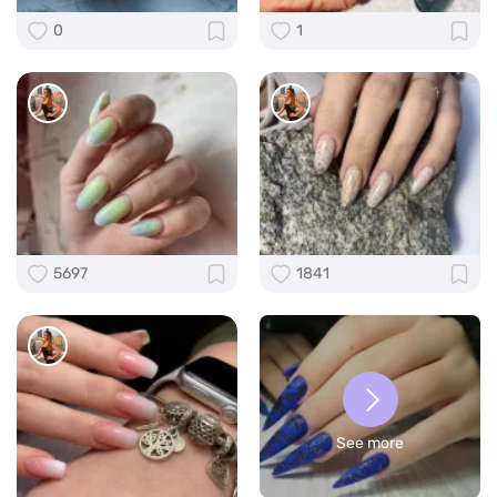
0
1
5697
1841
See more