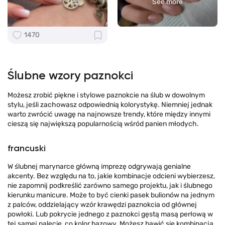
See more
1470
Ślubne wzory paznokci
Możesz zrobić piękne i stylowe paznokcie na ślub w dowolnym
stylu, jeśli zachowasz odpowiednią kolorystykę. Niemniej jednak
warto zwrócić uwagę na najnowsze trendy, które między innymi
cieszą się największą popularnością wśród panien młodych.
francuski
W ślubnej marynarce główną imprezę odgrywają genialne
akcenty. Bez względu na to, jakie kombinacje odcieni wybierzesz,
nie zapomnij podkreślić zarówno samego projektu, jak i ślubnego
kierunku manicure. Może to być cienki pasek bulionów na jednym
z palców, oddzielający wzór krawędzi paznokcia od głównej
powłoki. Lub pokrycie jednego z paznokci gęstą masą perłową w
tej samej palecie, co kolor bazowy. Możesz bawić się kombinacją