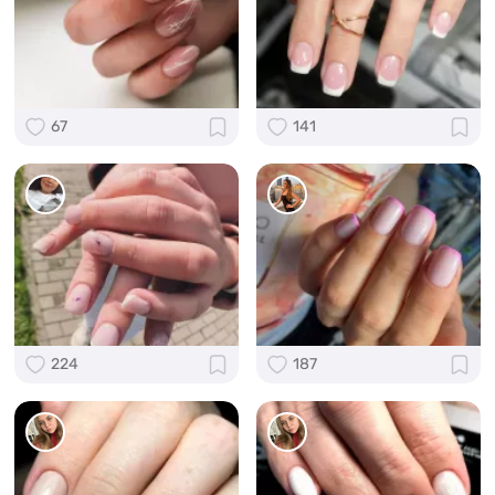
67
141
224
187