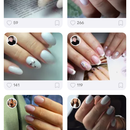
59
266
141
119