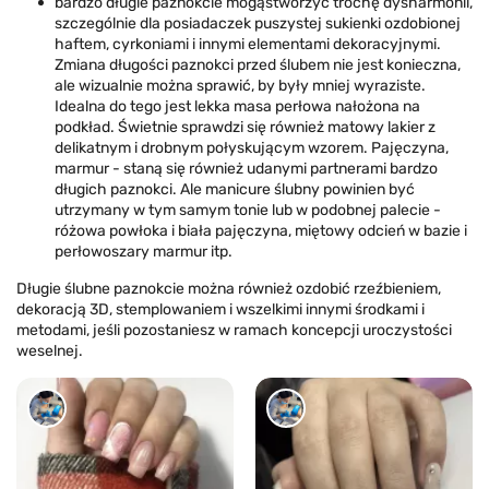
bardzo długie paznokcie mogąstworzyć trochę dysharmonii,
szczególnie dla posiadaczek puszystej sukienki ozdobionej
haftem, cyrkoniami i innymi elementami dekoracyjnymi.
Zmiana długości paznokci przed ślubem nie jest konieczna,
ale wizualnie można sprawić, by były mniej wyraziste.
Idealna do tego jest lekka masa perłowa nałożona na
podkład. Świetnie sprawdzi się również matowy lakier z
delikatnym i drobnym połyskującym wzorem. Pajęczyna,
marmur - staną się również udanymi partnerami bardzo
długich paznokci. Ale manicure ślubny powinien być
utrzymany w tym samym tonie lub w podobnej palecie -
różowa powłoka i biała pajęczyna, miętowy odcień w bazie i
perłowoszary marmur itp.
Długie ślubne paznokcie można również ozdobić rzeźbieniem,
dekoracją 3D, stemplowaniem i wszelkimi innymi środkami i
metodami, jeśli pozostaniesz w ramach koncepcji uroczystości
weselnej.