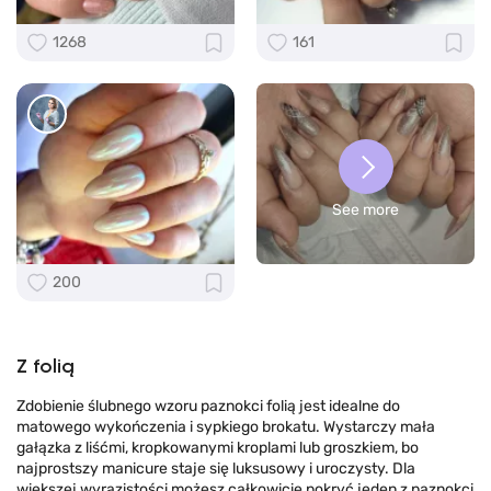
1268
161
See more
200
Z folią
Zdobienie ślubnego wzoru paznokci folią jest idealne do
matowego wykończenia i sypkiego brokatu. Wystarczy mała
gałązka z liśćmi, kropkowanymi kroplami lub groszkiem, bo
najprostszy manicure staje się luksusowy i uroczysty. Dla
większej wyrazistości możesz całkowicie pokryć jeden z paznokci