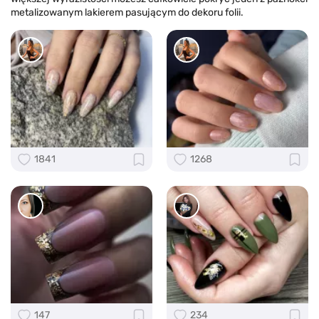
metalizowanym lakierem pasującym do dekoru folii.
1841
1268
147
234