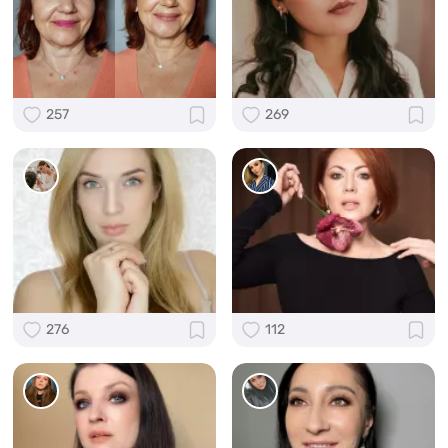
257
269
276
112