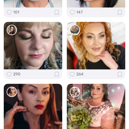
101
147
290
264