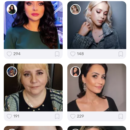
294
148
191
229