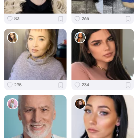
83
265
295
234