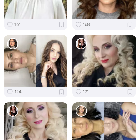
161
168
124
171