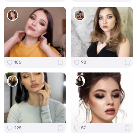
186
98
225
57