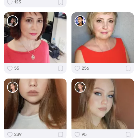
123
55
256
239
95