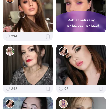
Makijaż naturalny
(makijaż bez makijażu)
294
243
98