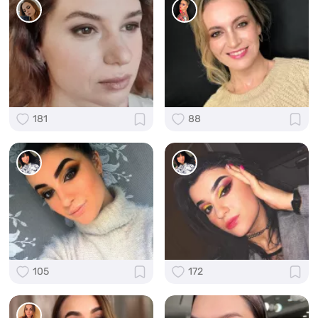
181
88
105
172