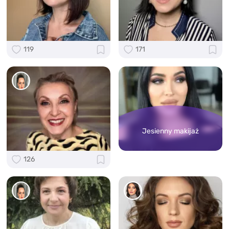
119
171
Jesienny makijaż
126