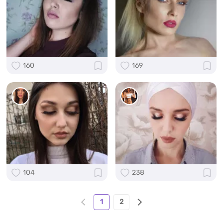
160
169
104
238
1
2