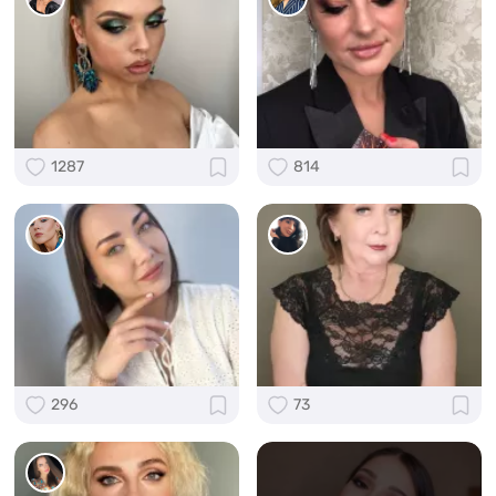
1287
814
296
73