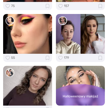
75
157
55
179
Halloweenowy makijaż