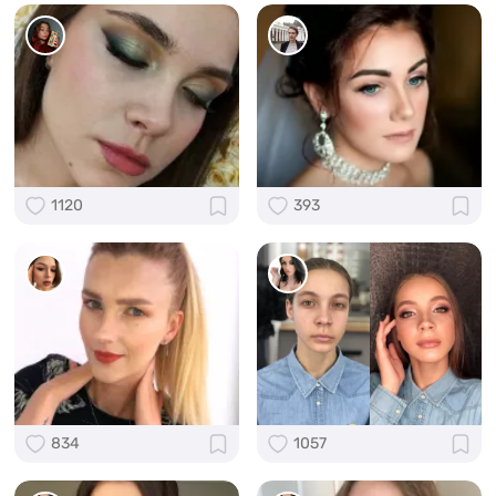
1120
393
834
1057