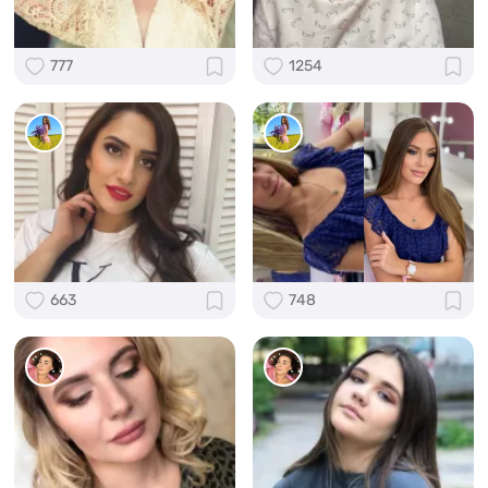
777
1254
663
748