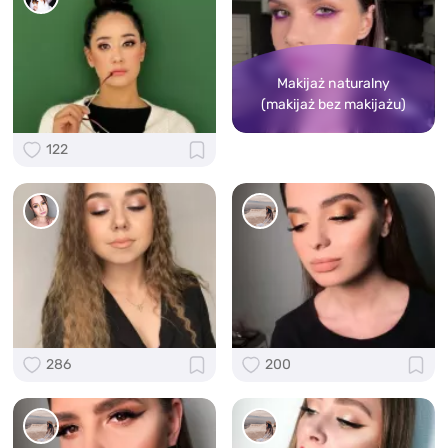
Makijaż naturalny
(makijaż bez makijażu)
122
286
200