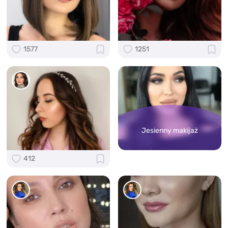
1577
1251
Jesienny makijaż
412