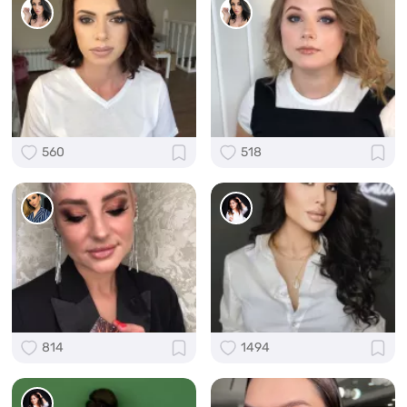
560
518
814
1494