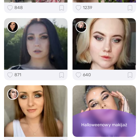
848
1239
871
640
Halloweenowy makijaż