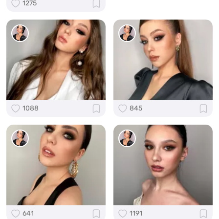
1275
1088
845
641
1191