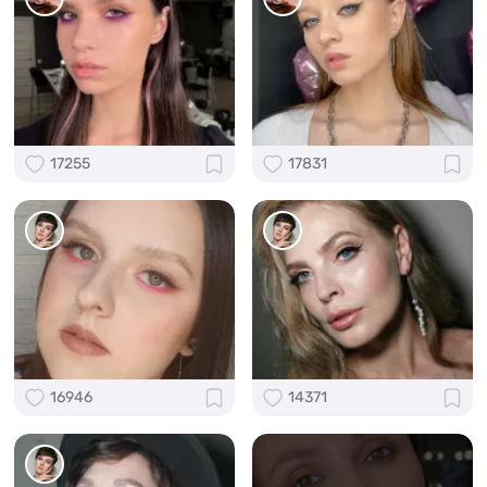
17255
17831
16946
14371