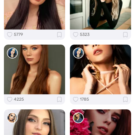
5779
5323
4225
1785