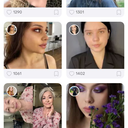
1290
1301
1061
1402