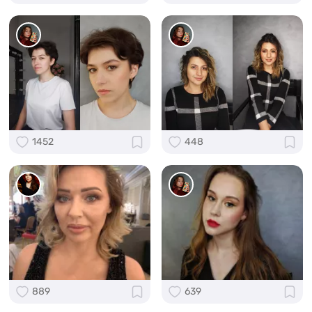
1452
448
889
639