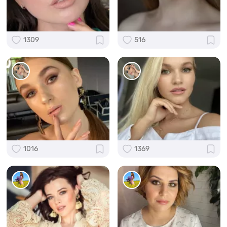
1309
516
1016
1369