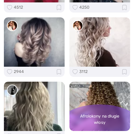
4512
4250
2944
3112
Afrolokony na długie
włosy