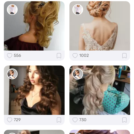
556
1002
729
730