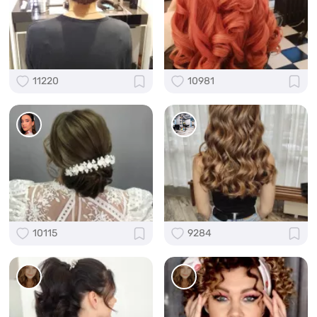
11220
10981
10115
9284