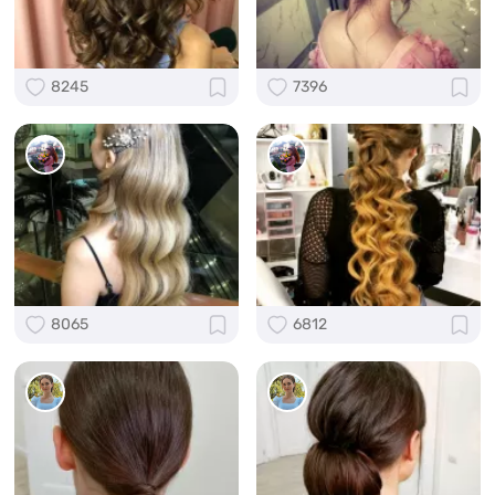
8245
7396
8065
6812