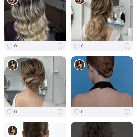
0
0
0
0