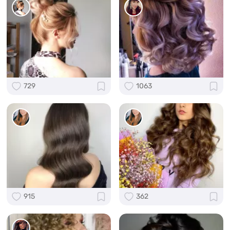
729
1063
915
362