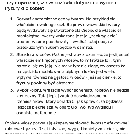
Trzy najważniejsze wskazówki dotyczące wyboru
fryzury dla kobiet
Rozważ anatomiczne cechy twarzy. Na przykład,dla
właścicieli owalnego kształtu prawie wszystkie fryzury
będą wydawały się stworzone dla Ciebie; dla właścicieli
prostokątnej twarzy wskazane jest jej „zaokrąglenie”
trochę fryzurą; pucołowaty - wydłuż, tutaj opcja z
przedłużonym hukiem będzie w sam raz.
Struktura włosów. Ważne jest, aby zrozumieć, że jeśli jesteś
właścicielem kręconych włosów, to im krótsze loki, tym
bardziej się zwijają. Nie ma w tym nic złego, zwłaszcza że
narzędzi do modelowania pięknych loków jest wiele.
Wpływa również na gęstość włosów - jeśli są cienkie, to
fryzury powinny być obszerne.
Wybór koloru. Wreszcie wybór schematu kolorów nie będzie
zbyteczny. Tutaj lepiej zaufać doświadczonemu
rzemieślnikowi, który doradzi Ci, jak sprawić, że będziesz
jeszcze piękniejsza, w oparciu o Twój typ wyglądu i
osobiste preferencje.
Kobiece włosy pozwalają eksperymentować, tworząc efektowne i
kolorowe fryzury. Dzięki stylizacji wygląd kobiety zmienia się nie