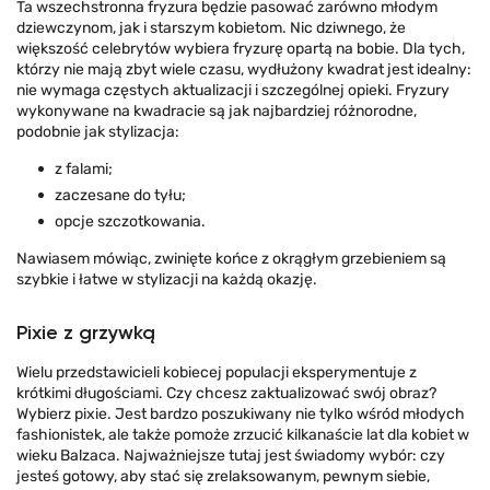
Ta wszechstronna fryzura będzie pasować zarówno młodym
dziewczynom, jak i starszym kobietom. Nic dziwnego, że
większość celebrytów wybiera fryzurę opartą na bobie. Dla tych,
którzy nie mają zbyt wiele czasu, wydłużony kwadrat jest idealny:
nie wymaga częstych aktualizacji i szczególnej opieki. Fryzury
wykonywane na kwadracie są jak najbardziej różnorodne,
podobnie jak stylizacja:
z falami;
zaczesane do tyłu;
opcje szczotkowania.
Nawiasem mówiąc, zwinięte końce z okrągłym grzebieniem są
szybkie i łatwe w stylizacji na każdą okazję.
Pixie z grzywką
Wielu przedstawicieli kobiecej populacji eksperymentuje z
krótkimi długościami. Czy chcesz zaktualizować swój obraz?
Wybierz pixie. Jest bardzo poszukiwany nie tylko wśród młodych
fashionistek, ale także pomoże zrzucić kilkanaście lat dla kobiet w
wieku Balzaca. Najważniejsze tutaj jest świadomy wybór: czy
jesteś gotowy, aby stać się zrelaksowanym, pewnym siebie,