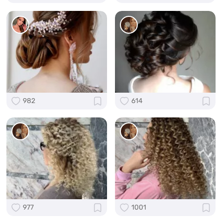
982
614
977
1001