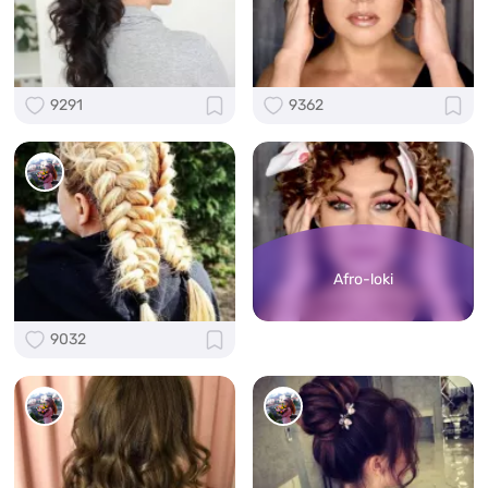
9291
9362
Afro-loki
9032