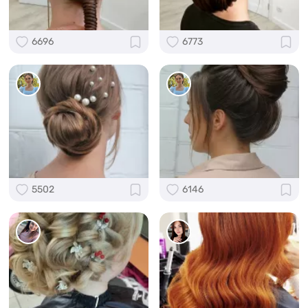
6696
6773
5502
6146