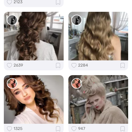
2123
2639
2284
1325
947