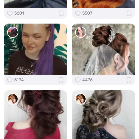
5601
5507
5194
4476