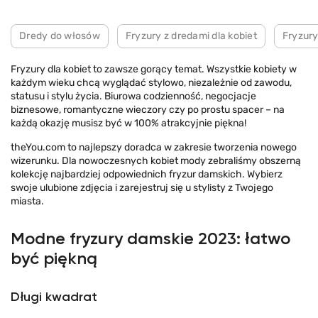
Dredy do włosów
Fryzury z dredami dla kobiet
Fryzury
Fryzury dla kobiet to zawsze gorący temat. Wszystkie kobiety w
każdym wieku chcą wyglądać stylowo, niezależnie od zawodu,
statusu i stylu życia. Biurowa codzienność, negocjacje
biznesowe, romantyczne wieczory czy po prostu spacer – na
każdą okazję musisz być w 100% atrakcyjnie piękna!
theYou.com to najlepszy doradca w zakresie tworzenia nowego
wizerunku. Dla nowoczesnych kobiet mody zebraliśmy obszerną
kolekcję najbardziej odpowiednich fryzur damskich. Wybierz
swoje ulubione zdjęcia i zarejestruj się u stylisty z Twojego
miasta.
Modne fryzury damskie 2023: łatwo
być piękną
Długi kwadrat