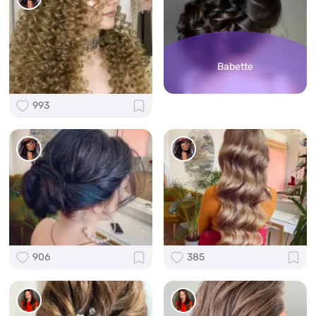
Babette
993
906
385