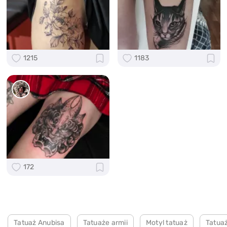
1215
1183
172
Tatuaż Anubisa
Tatuaże armii
Motyl tatuaż
Tatua