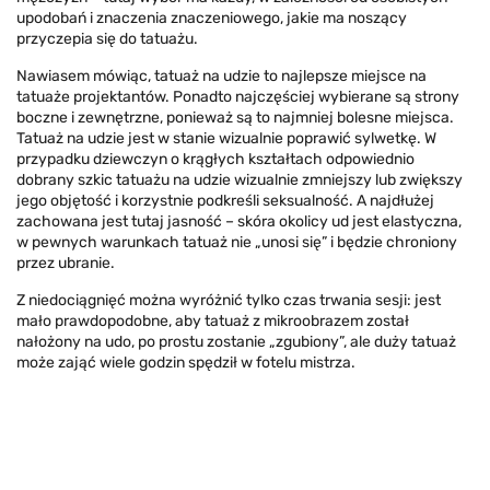
upodobań i znaczenia znaczeniowego, jakie ma noszący
przyczepia się do tatuażu.
Nawiasem mówiąc, tatuaż na udzie to najlepsze miejsce na
tatuaże projektantów. Ponadto najczęściej wybierane są strony
boczne i zewnętrzne, ponieważ są to najmniej bolesne miejsca.
Tatuaż na udzie jest w stanie wizualnie poprawić sylwetkę. W
przypadku dziewczyn o krągłych kształtach odpowiednio
dobrany szkic tatuażu na udzie wizualnie zmniejszy lub zwiększy
jego objętość i korzystnie podkreśli seksualność. A najdłużej
zachowana jest tutaj jasność – skóra okolicy ud jest elastyczna,
w pewnych warunkach tatuaż nie „unosi się” i będzie chroniony
przez ubranie.
Z niedociągnięć można wyróżnić tylko czas trwania sesji: jest
mało prawdopodobne, aby tatuaż z mikroobrazem został
nałożony na udo, po prostu zostanie „zgubiony”, ale duży tatuaż
może zająć wiele godzin spędził w fotelu mistrza.