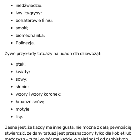
niedźwiedzie;
lwy i tygrysy;
bohaterowie filmu;
smoki;
biomechanika;
Polinezja.
Żywe przykłady tatuaży na udach dla dziewcząt:
ptaki;
kwiaty;
sowy;
słonie;
wzory i wzory koronek;
łapacze snów;
motyle;
lisy.
Jasne jest, że każdy ma inne gusta, nie można z całą pewnością
stwierdzić, że dany tatuaż jest przeznaczony tylko dla kobiet lub
mężczyzn – tutaj wybór ma każdy, w zależności od osobistych