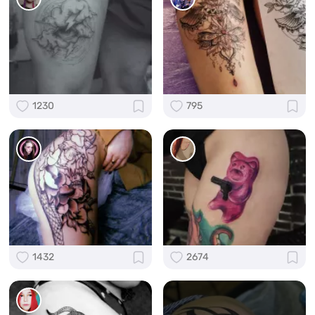
1230
795
1432
2674