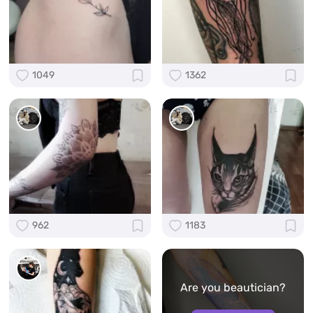
1049
1362
962
1183
Are you beautician?