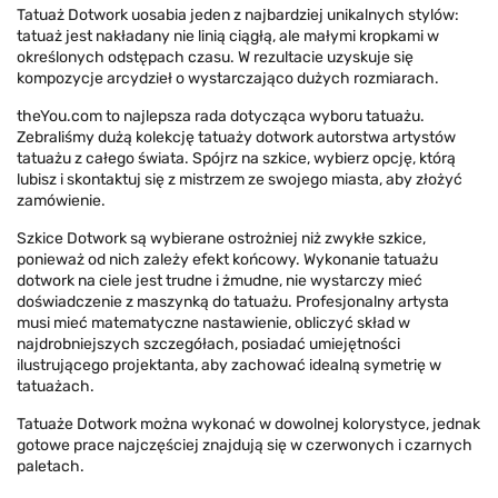
Tatuaż Dotwork uosabia jeden z najbardziej unikalnych stylów:
tatuaż jest nakładany nie linią ciągłą, ale małymi kropkami w
określonych odstępach czasu. W rezultacie uzyskuje się
kompozycje arcydzieł o wystarczająco dużych rozmiarach.
theYou.com to najlepsza rada dotycząca wyboru tatuażu.
Zebraliśmy dużą kolekcję tatuaży dotwork autorstwa artystów
tatuażu z całego świata. Spójrz na szkice, wybierz opcję, którą
lubisz i skontaktuj się z mistrzem ze swojego miasta, aby złożyć
zamówienie.
Szkice Dotwork są wybierane ostrożniej niż zwykłe szkice,
ponieważ od nich zależy efekt końcowy. Wykonanie tatuażu
dotwork na ciele jest trudne i żmudne, nie wystarczy mieć
doświadczenie z maszynką do tatuażu. Profesjonalny artysta
musi mieć matematyczne nastawienie, obliczyć skład w
najdrobniejszych szczegółach, posiadać umiejętności
ilustrującego projektanta, aby zachować idealną symetrię w
tatuażach.
Tatuaże Dotwork można wykonać w dowolnej kolorystyce, jednak
gotowe prace najczęściej znajdują się w czerwonych i czarnych
paletach.